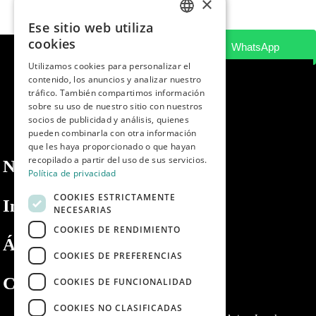
×
Ese sitio web utiliza
SPANISH
cookies
ENGLISH
Utilizamos cookies para personalizar el
contenido, los anuncios y analizar nuestro
PORTUGUESE
tráfico. También compartimos información
sobre su uso de nuestro sitio con nuestros
socios de publicidad y análisis, quienes
pueden combinarla con otra información
que les haya proporcionado o que hayan
recopilado a partir del uso de sus servicios.
Nosotros
Política de privacidad
COOKIES ESTRICTAMENTE
Información
NECESARIAS
COOKIES DE RENDIMIENTO
Área privada
COOKIES DE PREFERENCIAS
Contacto
COOKIES DE FUNCIONALIDAD
COOKIES NO CLASIFICADAS