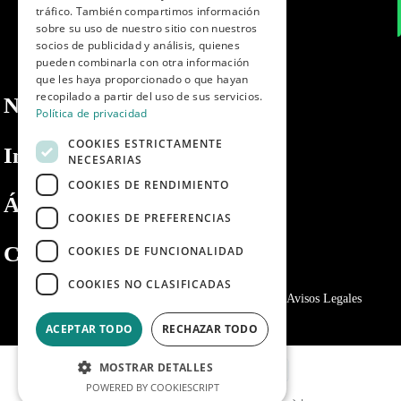
tráfico. También compartimos información
sobre su uso de nuestro sitio con nuestros
socios de publicidad y análisis, quienes
pueden combinarla con otra información
que les haya proporcionado o que hayan
recopilado a partir del uso de sus servicios.
Nosotros
Política de privacidad
COOKIES ESTRICTAMENTE
Información
NECESARIAS
COOKIES DE RENDIMIENTO
Área privada
COOKIES DE PREFERENCIAS
Contacto
COOKIES DE FUNCIONALIDAD
COOKIES NO CLASIFICADAS
Política de privacidad
Politica de cookies
Avisos Legales
ACEPTAR TODO
RECHAZAR TODO
MOSTRAR DETALLES
POWERED BY COOKIESCRIPT