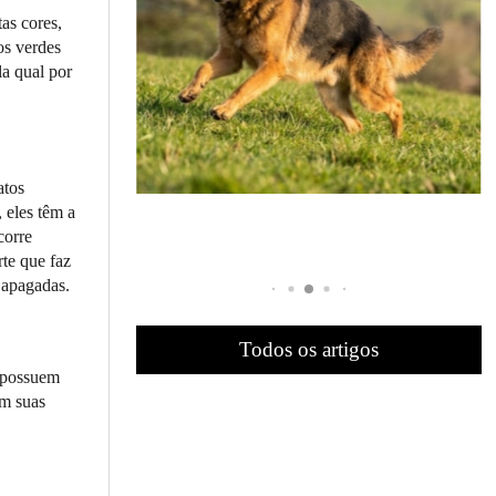
as cores,
os verdes
la qual por
atos
 eles têm a
corre
rte que faz
 apagadas.
Todos os artigos
, possuem
om suas