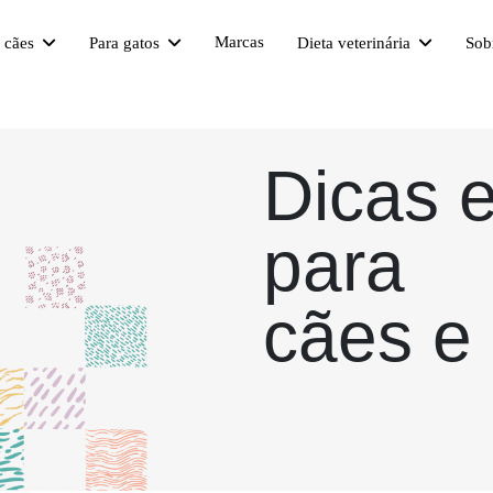
Marcas
a cães
Para gatos
Dieta veterinária
Sob
Dicas 
para
cães e 