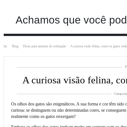
Achamos que você pode
lar
Blog
Dicas para animais de estimação
A curiosa visão felina, como os gatos rea
P
A curiosa visão felina, 
Categoria
Os olhos dos gatos são enigmáticos. A sua forma e cor têm sido ob
curiosa: se distinguem ou não determinadas cores, se conseguem 
realmente como os gatos enxergam?
Embora os olhos dos gatos tenham muito em comum com os dos h