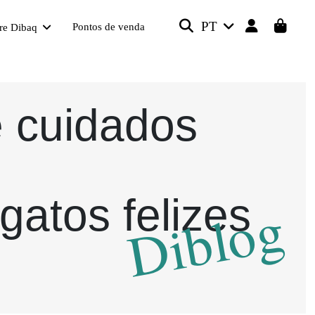
PT
Pontos de venda
re Dibaq
e cuidados
gatos felizes
Diblog