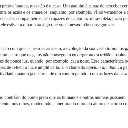
preto e branco, mas não é o caso. Um gatinho é capaz de perceber cert
ente os azuis e os amarelos, enquanto, por exemplo, vê os vermelhos e 
eus cães companheiros, são capazes de captar luz ultravioleta, razão pe
ele estiver a olhar para algo que você mesmo não consegue ver.
uração com que as pessoas as veem, a evolução da sua visão tornou os g
mpre claro que os gatos não conseguem enxergar na escuridão absoluta,
s de pouca luz, quando, por exemplo, cai a noite. Essa característica o
az de refletir a luz e amplificá-la. É o chamado
tapetum lucidum
, a pa
 atividade quando já desfruta de um sono reparador com as luzes da casa
e, ao contrário do ponto preto que os humanos e outros animais possuem
e entra nos olhos, moderando a abertura do olho. do aluno de acordo c