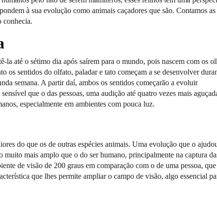
espondem à sua evolução como animais caçadores que são. Contamos as
o conhecia.
a
tê-la até o sétimo dia após saírem para o mundo, pois nascem com os o
o os sentidos do olfato, paladar e tato começam a se desenvolver duran
gunda semana. A partir daí, ambos os sentidos começarão a evoluir
 sensível que o das pessoas, uma audição até quatro vezes mais aguça
umanos, especialmente em ambientes com pouca luz.
aiores do que os de outras espécies animais. Uma evolução que o ajudo
ão muito mais amplo que o do ser humano, principalmente na captura da
mbiente de visão de 200 graus em comparação com o de uma pessoa, que
terística que lhes permite ampliar o campo de visão, algo essencial pa