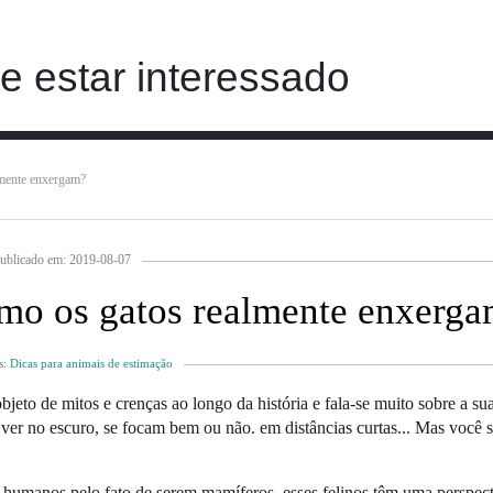
 estar interessado
lmente enxergam?
ublicado em: 2019-08-07
como os gatos realmente enxerg
s:
Dicas para animais de estimação
jeto de mitos e crenças ao longo da história e fala-se muito sobre a su
ver no escuro, se focam bem ou não. em distâncias curtas... Mas você 
umanos pelo fato de serem mamíferos, esses felinos têm uma perspect