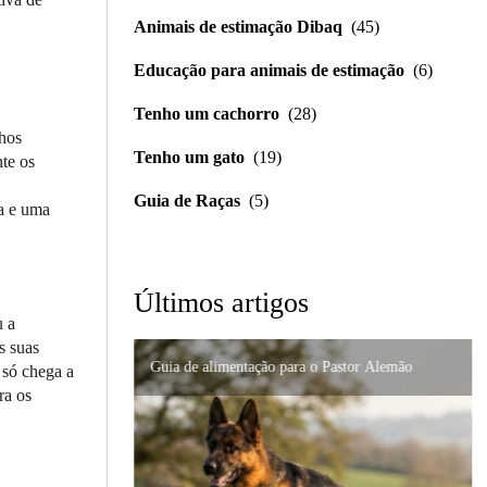
Animais de estimação Dibaq
(45)
Educação para animais de estimação
(6)
Tenho um cachorro
(28)
lhos
Tenho um gato
(19)
te os
Guia de Raças
(5)
da e uma
Últimos artigos
u a
s suas
Guia de alimentação para o Pastor Alemão
Importância da formulação precisa em distúrbios
 só chega a
Nutrição de alta qualidade para gatos persas:
digestivos
ra os
Suporte urinário e renal em gatos: um guia
como prevenir problemas
completo para cuidar do seu felino.