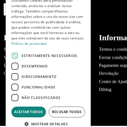
Utilizamos cookies para personalizar
ENGLISH
conteúdo, anúncios e analisar nosso
tráfego. Também compartilhamos
PORTUGUESE
informações sobre o uso do nosso site com
nossos parceiros de publicidade e análise,
que podem combiná-las com outras
informações que você forneceu a eles ou
Dibaq
Informa
que eles coletaram do uso de seus serviços.
Política de privacidad
Sobre a Dibaq
Termos e condi
ESTRITAMENTE NECESSÁRIOS
Você tem um negócio?
Enviar condiçõ
Lojas
Pagamento seg
DESEMPENHO
Contato Dibaq Petcare
Devolução
DIRECIONAMENTO
Centro de Ajud
FUNCIONALIDADE
Diblog
NÃO CLASSIFICADOS
ACEITAR TODOS
RECUSAR TODOS
MOSTRAR DETALHES