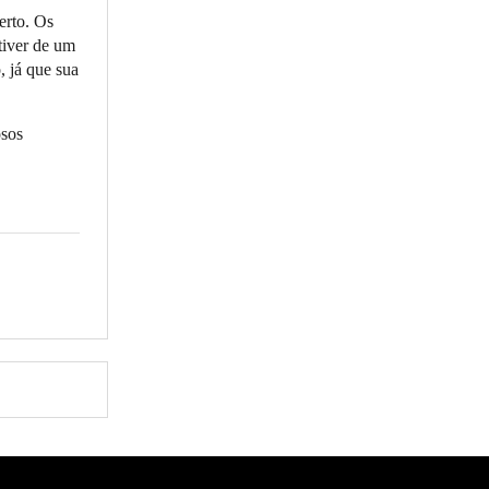
erto. Os
tiver de um
, já que sua
osos