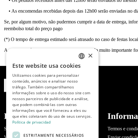
• Os pedidos recebidos antes das 12h00 serão enviados no mesmo d
• As encomendas recebidas depois das 12h00 serão enviadas no dia
Se, por algum motivo, não pudermos cumprir a data de entrega, inf
reembolso total do preço pago
(*) O tempo de entrega estimado será atrasado no caso de festas loc
A entrega será feita no endereço indicado, sendo muito importante for
×
Este website usa cookies
SPANISH
Utilizamos cookies para personalizar
ENGLISH
conteúdo, anúncios e analisar nosso
tráfego. Também compartilhamos
PORTUGUESE
informações sobre o uso do nosso site com
nossos parceiros de publicidade e análise,
que podem combiná-las com outras
informações que você forneceu a eles ou
Dibaq
Informa
que eles coletaram do uso de seus serviços.
Política de privacidad
Sobre a Dibaq
Termos e condi
ESTRITAMENTE NECESSÁRIOS
Você tem um negócio?
Enviar condiçõ