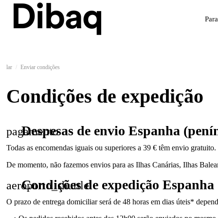
Par
lar
Enviar condições
Condições de expedição
Despesas de envio Espanha (pení
pagamento
Todas as encomendas iguais ou superiores a 39 € têm envio gratuito.
De momento, não fazemos envios para as Ilhas Canárias, Ilhas Balea
Condições de expedição Espanha 
aeroporto_shuttle
O prazo de entrega domiciliar será de 48 horas em dias úteis* depen