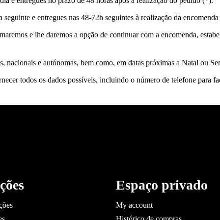
ia e entregues no prazo de 48 horas após a realização do pedido (*).
 seguinte e entregues nas 48-72h seguintes à realização da encomenda 
ormaremos e lhe daremos a opção de continuar com a encomenda, estab
ais, nacionais e autónomas, bem como, em datas próximas a Natal ou Se
necer todos os dados possíveis, incluindo o número de telefone para faci
ções
Espaço privado
ções
My account
es
Histórico de compras