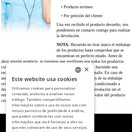
• Producto erróneo.
• Por petición del cliente.
Una vez recibido el producto devuelto, nos
pondremos en contacto contigo para realizar
la devolución.
NOTA:
Recuerda no tirar nunca el embalaje
de los productos hasta comprobar que se
encuentran en perfecto estado. Antes de
abrir ningún producto, te rogamos que verifiques que todos los productos
×
coinciden con los que pediste (referencia, color, etc.…), haciendo una
reclamación inmediata, en caso de que haya alguna anomalía. En caso de
Este website usa cookies
anomalía en algún producto, te rogamos que no lo saques de su embalaje
SPANISH
original. No obstante, el cambio o devolución no queda condicionado a
Utilizamos cookies para personalizar
disponer o no del embalaje original, pero su cambio o devolución sin el
ENGLISH
conteúdo, anúncios e analisar nosso
embalaje original puede suponer una depreciación en el valor del producto
tráfego. Também compartilhamos
con respecto al precio abonado inicialmente.
PORTUGUESE
informações sobre o uso do nosso site com
nossos parceiros de publicidade e análise,
que podem combiná-las com outras
informações que você forneceu a eles ou
que eles coletaram do uso de seus serviços.