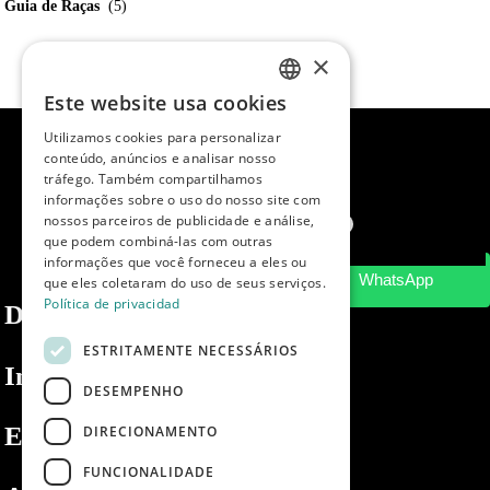
Guia de Raças
(5)
×
Este website usa cookies
SPANISH
Utilizamos cookies para personalizar
ENGLISH
conteúdo, anúncios e analisar nosso
tráfego. Também compartilhamos
PORTUGUESE
informações sobre o uso do nosso site com
nossos parceiros de publicidade e análise,
que podem combiná-las com outras
informações que você forneceu a eles ou
que eles coletaram do uso de seus serviços.
Política de privacidad
Dibaq
ESTRITAMENTE NECESSÁRIOS
Informações
DESEMPENHO
Espaço privado
DIRECIONAMENTO
FUNCIONALIDADE