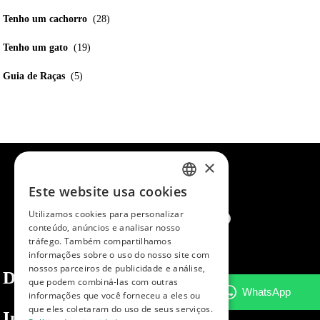
Tenho um cachorro
(28)
Tenho um gato
(19)
Guia de Raças
(5)
×
Este website usa cookies
SPANISH
Utilizamos cookies para personalizar
ENGLISH
conteúdo, anúncios e analisar nosso
tráfego. Também compartilhamos
PORTUGUESE
informações sobre o uso do nosso site com
nossos parceiros de publicidade e análise,
Dibaq
que podem combiná-las com outras
informações que você forneceu a eles ou
que eles coletaram do uso de seus serviços.
Informações