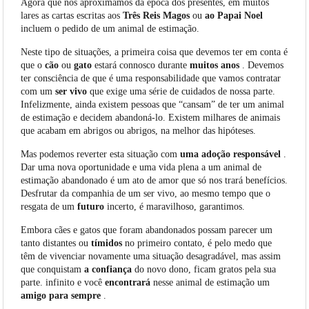
Agora que nos aproximamos da época dos presentes, em muitos
lares as cartas escritas aos
Três Reis Magos
ou
ao Papai Noel
incluem o pedido de um animal de estimação.
Neste tipo de situações, a primeira coisa que devemos ter em conta é
que o
cão
ou
gato
estará connosco durante
muitos
anos
. Devemos
ter consciência de que é uma responsabilidade que vamos contratar
com um
ser
vivo
que exige uma série de cuidados de nossa parte.
Infelizmente, ainda existem pessoas que “cansam” de ter um animal
de estimação e decidem abandoná-lo. Existem milhares de animais
que acabam em abrigos ou abrigos, na melhor das hipóteses.
Mas podemos reverter esta situação com
uma adoção
responsável
.
Dar uma nova oportunidade e uma vida plena a um animal de
estimação abandonado é um ato de amor que só nos trará benefícios.
Desfrutar da companhia de um ser vivo, ao mesmo tempo que o
resgata de um
futuro
incerto, é maravilhoso, garantimos.
Embora cães e gatos que foram abandonados possam parecer um
tanto distantes ou
tímidos
no primeiro contato, é pelo medo que
têm de vivenciar novamente uma situação desagradável, mas assim
que conquistam
a confiança
do novo dono, ficam gratos pela sua
parte. infinito e você
encontrará
nesse animal de estimação um
amigo
para sempre
.