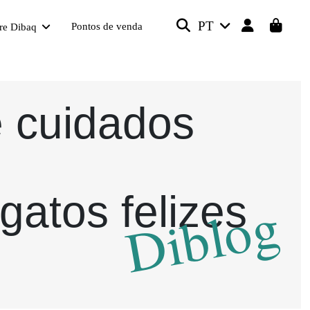
PT
Pontos de venda
re Dibaq
e cuidados
gatos felizes
Diblog