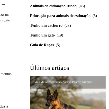
 mau
Animais de estimação Dibaq
(45)
ção na
Educação para animais de estimação
(6)
so gato
Tenho um cachorro
(28)
Tenho um gato
(19)
Guia de Raças
(5)
Últimos artigos
limentos
Guia de alimentação para o Pastor Alemão
Importância da formulação precisa em distúrbios
Nutrição de alta qualidade para gatos persas:
digestivos
Suporte urinário e renal em gatos: um guia
como prevenir problemas
completo para cuidar do seu felino.
duz a