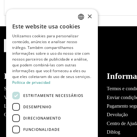
×
Este website usa cookies
SPANISH
Utilizamos cookies para personalizar
ENGLISH
conteúdo, anúncios e analisar nosso
tráfego. Também compartilhamos
PORTUGUESE
informações sobre o uso do nosso site com
nossos parceiros de publicidade e análise,
que podem combiná-las com outras
informações que você forneceu a eles ou
Dibaq
Informa
que eles coletaram do uso de seus serviços.
Política de privacidad
Sobre a Dibaq
Termos e condi
ESTRITAMENTE NECESSÁRIOS
Você tem um negócio?
Enviar condiçõ
Lojas
Pagamento seg
DESEMPENHO
Contato Dibaq Petcare
Devolução
DIRECIONAMENTO
Centro de Ajud
FUNCIONALIDADE
Diblog