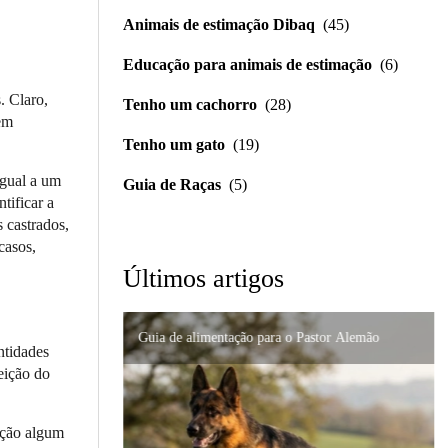
Animais de estimação Dibaq
(45)
Educação para animais de estimação
(6)
. Claro,
Tenho um cachorro
(28)
 em
Tenho um gato
(19)
igual a um
Guia de Raças
(5)
tificar a
s castrados,
casos,
Últimos artigos
Guia de alimentação para o Pastor Alemão
Importância da formulação precisa em distúrbios
Nutrição de alta qualidade para gatos persas:
ntidades
digestivos
eição do
Suporte urinário e renal em gatos: um guia
como prevenir problemas
completo para cuidar do seu felino.
ação algum