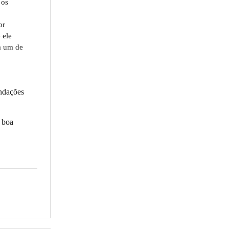
 os
or
 ele
ra um de
endações
a boa