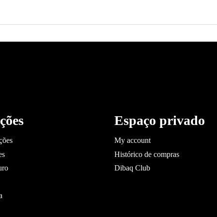
ções
Espaço privado
ções
My account
es
Histórico de compras
uro
Dibaq Club
a