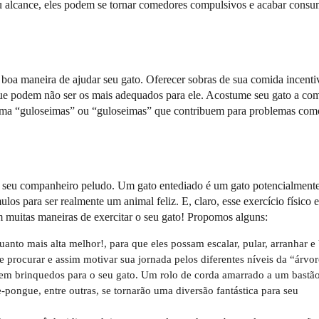
eu alcance, eles podem se tornar comedores compulsivos e acabar cons
oa maneira de ajudar seu gato. Oferecer sobras de sua comida incenti
que podem não ser os mais adequados para ele. Acostume seu gato a co
oma “guloseimas” ou “guloseimas” que contribuem para problemas com
para seu companheiro peludo. Um gato entediado é um gato potencialment
ulos para ser realmente um animal feliz. E, claro, esse exercício físico e
m muitas maneiras de exercitar o seu gato! Propomos alguns:
anto mais alta melhor!, para que eles possam escalar, pular, arranhar e 
procurar e assim motivar sua jornada pelos diferentes níveis da “árvor
 em brinquedos para o seu gato. Um rolo de corda amarrado a um bastão
-pongue, entre outras, se tornarão uma diversão fantástica para seu