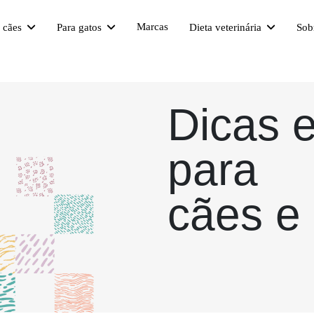
Marcas
a cães
Para gatos
Dieta veterinária
Sob
Dicas 
para
cães e 