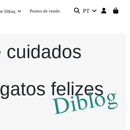
PT
Pontos de venda
re Dibaq
e cuidados
gatos felizes
Diblog