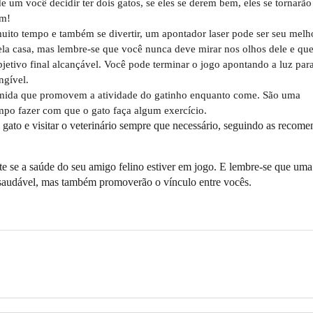
 um você decidir ter dois gatos, se eles se derem bem, eles se tornarão
em!
uito tempo e também se divertir, um apontador laser pode ser seu melh
 pela casa, mas lembre-se que você nunca deve mirar nos olhos dele e que
jetivo final alcançável. Você pode terminar o jogo apontando a luz pa
ngível.
mida que promovem a atividade do gatinho enquanto come. São uma
empo fazer com que o gato faça algum exercício.
 gato e visitar o veterinário sempre que necessário, seguindo as recom
nte se a saúde do seu amigo felino estiver em jogo. E lembre-se que um
s saudável, mas também promoverão o vínculo entre vocês.