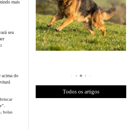
umindo mais
vará seu
mer
o
e acima do
vitará
Todos os artigos
brincar
e”.
, bolas