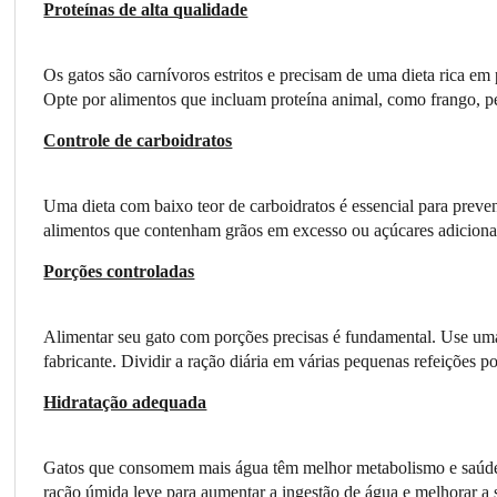
Proteínas de alta qualidade
Os gatos são carnívoros estritos e precisam de uma dieta rica em
Opte por alimentos que incluam proteína animal, como frango, p
Controle de carboidratos
Uma dieta com baixo teor de carboidratos é essencial para preve
alimentos que contenham grãos em excesso ou açúcares adiciona
Porções controladas
Alimentar seu gato com porções precisas é fundamental. Use uma 
fabricante. Dividir a ração diária em várias pequenas refeições po
Hidratação adequada
Gatos que consomem mais água têm melhor metabolismo e saúde r
ração úmida leve para aumentar a ingestão de água e melhorar a 