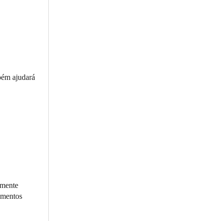
mbém ajudará
lmente
imentos