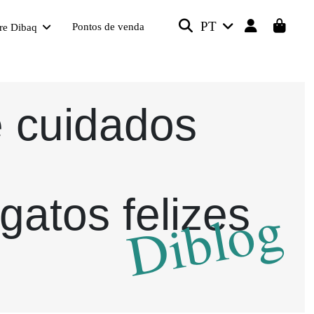
PT
Pontos de venda
re Dibaq
e cuidados
gatos felizes
Diblog