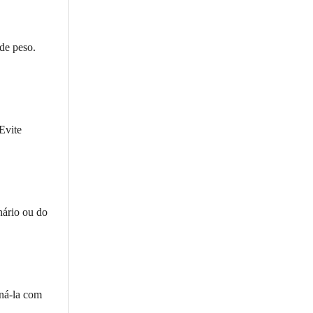
 de peso.
Evite
nário ou do
iná-la com