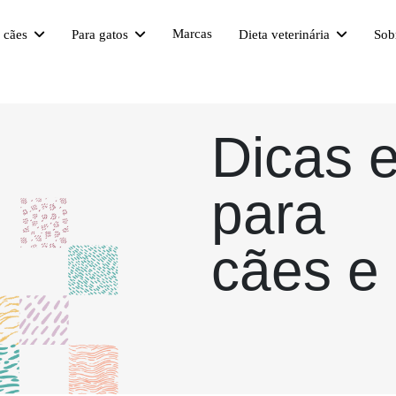
Marcas
a cães
Para gatos
Dieta veterinária
Sob
Dicas 
para
cães e 