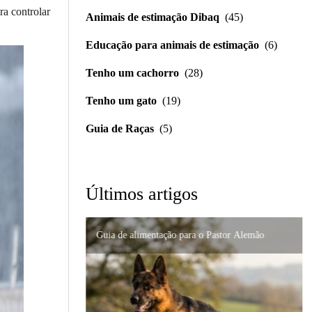
ra controlar
Animais de estimação Dibaq
(45)
Educação para animais de estimação
(6)
Tenho um cachorro
(28)
Tenho um gato
(19)
Guia de Raças
(5)
Últimos artigos
Guia de alimentação para o Pastor Alemão
Importância da formulação precisa em distúrbios
Nutrição de alta qualidade para gatos persas:
digestivos
Suporte urinário e renal em gatos: um guia
como prevenir problemas
completo para cuidar do seu felino.