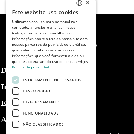
×
Este website usa cookies
SPANISH
Utilizamos cookies para personalizar
ENGLISH
conteúdo, anúncios e analisar nosso
tráfego. Também compartilhamos
PORTUGUESE
informações sobre o uso do nosso site com
nossos parceiros de publicidade e análise,
que podem combiná-las com outras
informações que você forneceu a eles ou
que eles coletaram do uso de seus serviços.
Política de privacidad
Dibaq
ESTRITAMENTE NECESSÁRIOS
Informações
DESEMPENHO
Espaço privado
DIRECIONAMENTO
FUNCIONALIDADE
Apoio ao cliente
NÃO CLASSIFICADOS