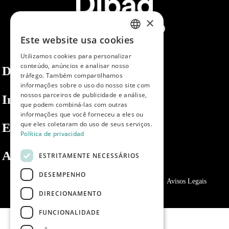
×
Este website usa cookies
SPANISH
Utilizamos cookies para personalizar
ENGLISH
conteúdo, anúncios e analisar nosso
Dibaq
tráfego. Também compartilhamos
PORTUGUESE
informações sobre o uso do nosso site com
nossos parceiros de publicidade e análise,
Informações
que podem combiná-las com outras
informações que você forneceu a eles ou
que eles coletaram do uso de seus serviços.
Espaço privado
Política de privacidad
Apoio ao cliente
ESTRITAMENTE NECESSÁRIOS
DESEMPENHO
Política de Privacidade
Política de cookies
Avisos Legais
DIRECIONAMENTO
FUNCIONALIDADE