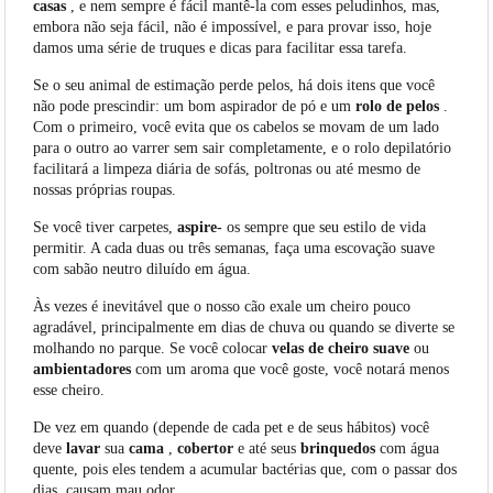
casas
, e nem sempre é fácil mantê-la com esses peludinhos, mas,
embora não seja fácil, não é impossível, e para provar isso, hoje
damos uma série de truques e dicas para facilitar essa tarefa.
Se o seu animal de estimação perde pelos, há dois itens que você
não pode prescindir: um bom aspirador de pó e um
rolo
de pelos
.
Com o primeiro, você evita que os cabelos se movam de um lado
para o outro ao varrer sem sair completamente, e o rolo depilatório
facilitará a limpeza diária de sofás, poltronas ou até mesmo de
nossas próprias roupas.
Se você tiver carpetes,
aspire-
os sempre que seu estilo de vida
permitir. A cada duas ou três semanas, faça uma escovação suave
com sabão neutro diluído em água.
Às vezes é inevitável que o nosso cão exale um cheiro pouco
agradável, principalmente em dias de chuva ou quando se diverte se
molhando no parque. Se você colocar
velas
de cheiro
suave
ou
ambientadores
com um aroma que você goste, você notará menos
esse cheiro.
De vez em quando (depende de cada pet e de seus hábitos) você
deve
lavar
sua
cama
,
cobertor
e até seus
brinquedos
com água
quente, pois eles tendem a acumular bactérias que, com o passar dos
dias, causam mau odor.