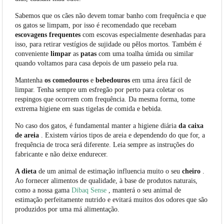
Sabemos que os cães não devem tomar banho com frequência e que
os gatos se limpam, por isso é recomendado que recebam
escovagens
frequentes
com escovas especialmente desenhadas para
isso, para retirar vestígios de sujidade ou pêlos mortos. Também é
conveniente
limpar
as
patas
com uma toalha úmida ou similar
quando voltamos para casa depois de um passeio pela rua.
Mantenha
os comedouros
e
bebedouros
em uma área fácil de
limpar. Tenha sempre um esfregão por perto para coletar os
respingos que ocorrem com frequência. Da mesma forma, tome
extrema higiene em suas tigelas de comida e bebida.
No caso dos gatos, é fundamental manter a higiene diária
da caixa
de areia
. Existem vários tipos de areia e dependendo do que for, a
frequência de troca será diferente. Leia sempre as instruções do
fabricante e não deixe endurecer.
A dieta
de um animal de estimação influencia muito o seu
cheiro
.
Ao fornecer alimentos de qualidade, à base de produtos naturais,
como a nossa gama
Dibaq Sense
, manterá o seu animal de
estimação perfeitamente nutrido e evitará muitos dos odores que são
produzidos por uma má alimentação.