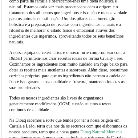
como parte da família e oferecemos-lhes uma dieta holística e
natural. Estamos cada vez mais preocupados com a origem e o
tratamento dos alimentos que ingerimos e isso não é menos verdade
para os animais de estimação. Um dos pilares da alimentação
holística é a preparação de receitas com ingredientes naturais e a
filosofia de melhorar o estado físico e emocional através dos
ingredientes que ingerimos, aproveitando todos os seus benefícios
naturais.
A nossa equipa de veterinários e o nosso forte compromisso com a
I&D&I permitem-nos criar receitas ideais de forma Cruelty Free.
Cozinhamos os ingredientes com muito cuidado em fogo baixo para
obter as receitas mais suculentas e saborosas. Além disso, possuímos
cozinhas próprias, para que os ingredientes não percam a cadeia de
frio e isso garante a sua qualidade e frescura, mantendo intactas as
suas propriedades.
Todos os nossos ingredientes são livres de organismos
geneticamente modificados (OGM) e estão sujeitos a testes
contínuos de qualidade.
Na Dibaq sabemos a sorte que temos por ter a nossa origem em
Castela e Leão, terra que nos dá os recursos com que elaboramos os
nossos produtos, tanto que a nossa gama
Dibaq Natural Moments
presta homenagem à nossa terra ao incluir as paisagens de Castela e