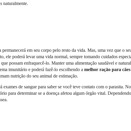
s naturalmente.
nça permanecerá em seu corpo pelo resto da vida. Mas, uma vez que o se
o, ele poderá levar uma vida normal, sempre tomando cuidados especia
s que possam enfraquecê-lo. Manter uma alimentação saudável e natural
tema imunitário e poderá fazê-lo escolhendo a
melhor ração para cães
imam nutrição do seu animal de estimação.
ará exames de sangue para saber se você teve contato com o parasita. N
atório para determinar se a doença afetou algum órgão vital. Dependend
ssea.