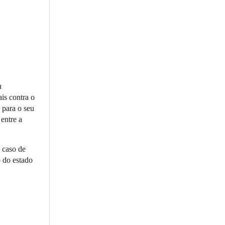
u
is contra o
 para o seu
entre a
o caso de
o do estado