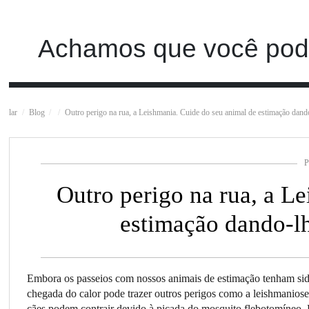
Achamos que você pode
lar
Blog
Outro perigo na rua, a Leishmania. Cuide do seu animal de estimação dando
P
Outro perigo na rua, a L
estimação dando-lh
Embora os passeios com nossos animais de estimação tenham sid
chegada do calor pode trazer outros perigos como a leishmanios
cães podem contrair devido à picada do mosquito flebotomíneo. 