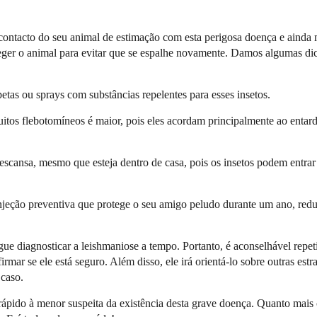
contacto do seu animal de estimação com esta perigosa doença e ainda 
roteger o animal para evitar que se espalhe novamente. Damos algumas di
etas ou sprays com substâncias repelentes para esses insetos.
uitos flebotomíneos é maior, pois eles acordam principalmente ao entard
descansa, mesmo que esteja dentro de casa, pois os insetos podem entrar
injeção preventiva que protege o seu amigo peludo durante um ano, red
ue diagnosticar a leishmaniose a tempo. Portanto, é aconselhável repe
mar se ele está seguro. Além disso, ele irá orientá-lo sobre outras estr
 caso.
 rápido à menor suspeita da existência desta grave doença. Quanto mais