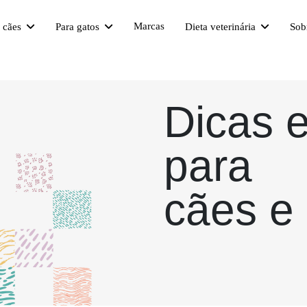
Marcas
a cães
Para gatos
Dieta veterinária
Sob
Dicas 
para
cães e 