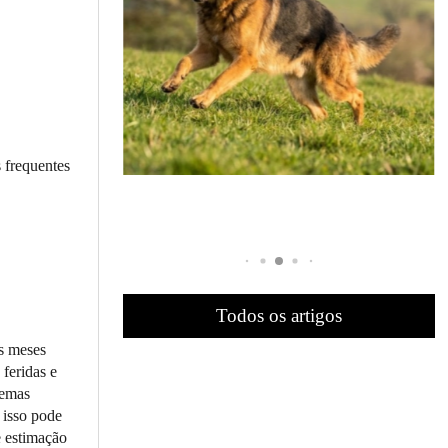
s frequentes
Todos os artigos
s meses
feridas e
lemas
 isso pode
e estimação