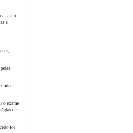
mais se o
cas e
ecer,
 pelas
uzindo
tir o exame
atégias de
 cedo for