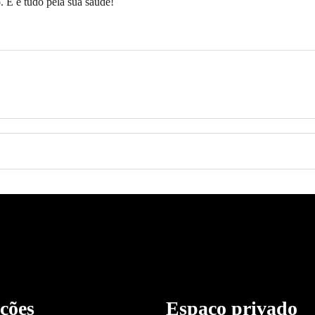
. E é tudo pela sua saúde!
ções
Espaço privado