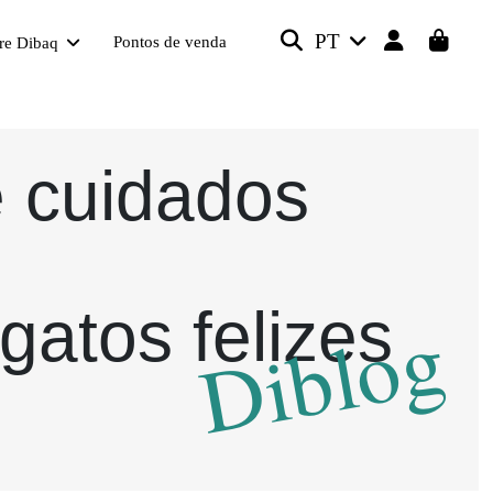
PT
Pontos de venda
re Dibaq
e cuidados
gatos felizes
Diblog