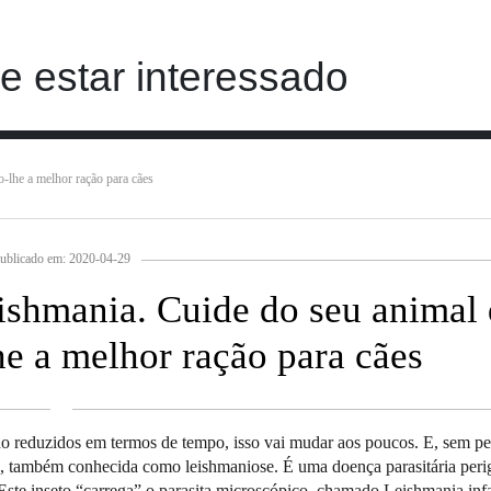
 estar interessado
-lhe a melhor ração para cães
ublicado em: 2020-04-29
eishmania. Cuide do seu animal
e a melhor ração para cães
o reduzidos em termos de tempo, isso vai mudar aos poucos. E, sem pe
e, também conhecida como leishmaniose. É uma doença parasitária peri
Este inseto “carrega” o parasita microscópico, chamado Leishmania inf