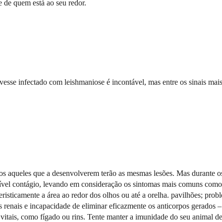
 de quem está ao seu redor.
vesse infectado com leishmaniose é incontável, mas entre os sinais mai
os aqueles que a desenvolverem terão as mesmas lesões. Mas durante o
sível contágio, levando em consideração os sintomas mais comuns como 
eristicamente a área ao redor dos olhos ou até a orelha. pavilhões; prob
as renais e incapacidade de eliminar eficazmente os anticorpos gerados –
 vitais, como fígado ou rins. Tente manter a imunidade do seu animal d