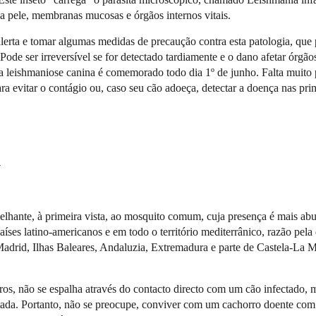
a pele, membranas mucosas e órgãos internos vitais.
rta e tomar algumas medidas de precaução contra esta patologia, que 
; Pode ser irreversível se for detectado tardiamente e o dano afetar órgão
 da leishmaniose canina é comemorado todo dia 1º de junho. Falta muito
a evitar o contágio ou, caso seu cão adoeça, detectar a doença nas pri
a
melhante, à primeira vista, ao mosquito comum, cuja presença é mais ab
ses latino-americanos e em todo o território mediterrânico, razão pela
adrid, Ilhas Baleares, Andaluzia, Extremadura e parte de Castela-La 
s, não se espalha através do contacto directo com um cão infectado, 
ectada. Portanto, não se preocupe, conviver com um cachorro doente com