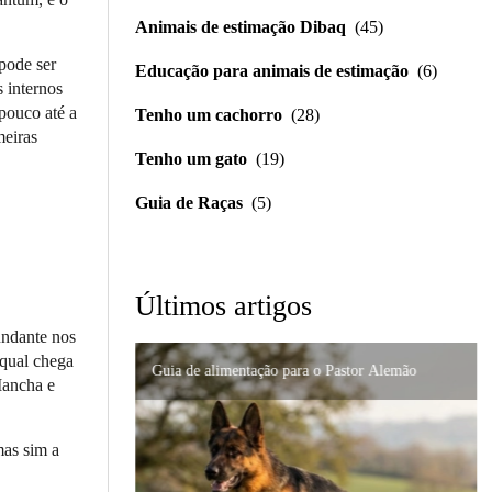
Animais de estimação Dibaq
(45)
pode ser
Educação para animais de estimação
(6)
s internos
 pouco até a
Tenho um cachorro
(28)
meiras
Tenho um gato
(19)
Guia de Raças
(5)
Últimos artigos
undante nos
 qual chega
Guia de alimentação para o Pastor Alemão
Importância da formulação precisa em distúrbios
Nutrição de alta qualidade para gatos persas:
Mancha e
digestivos
Suporte urinário e renal em gatos: um guia
como prevenir problemas
completo para cuidar do seu felino.
mas sim a