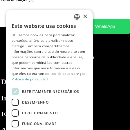
×
Este website usa cookies
SPANISH
Utilizamos cookies para personalizar
ENGLISH
conteúdo, anúncios e analisar nosso
tráfego. Também compartilhamos
PORTUGUESE
informações sobre o uso do nosso site com
nossos parceiros de publicidade e análise,
que podem combiná-las com outras
informações que você forneceu a eles ou
que eles coletaram do uso de seus serviços.
Política de privacidad
Dibaq
ESTRITAMENTE NECESSÁRIOS
Informações
DESEMPENHO
Espaço privado
DIRECIONAMENTO
FUNCIONALIDADE
Apoio ao cliente