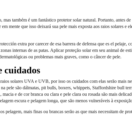
, mas também é um fantástico protetor solar natural. Portanto, antes de 
r em mente que isso deixará sua pele mais exposta aos raios solares e e
otección extra por carecer de esa barrera de defensa que es el pelaje, 
las zonas internas de as patas. Aplicar proteção solar em seu animal de es
s dermatológicas ou problemas mais graves, como o câncer de pele.
e cuidados
s raios solares UVA e UVB, por isso os cuidados com elas serão mais ne
 pele são dálmatas, pit bulls, boxers, whippets, Staffordshire bull terri
, macia e de cor branca ou clara e pele clara ou rosada são mais delica
lagem escura e pelagem longa, que são menos vulneráveis à exposição
s pelagem, mais finas ou brancas serão as que mais necessitam de pro