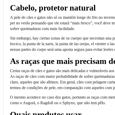
Cabelo, protetor natural
A pele de cães e gatos não só os mantém longe do frio no inverno
pet no verão pensando que ele estará “mais fresco”, você deve te
sofrer queimaduras com mais facilidade.
Sin embargo, hay ciertas zonas de su cuerpo que necesitan una pr
hocico, la punta de la nariz, la punta de las orejas, el vientre o 
nessas partes do corpo será uma aposta segura para evitar lesõe
As raças que mais precisam d
Certas raças de cães e gatos são mais delicadas e vulneráveis ao
As raças de cães com maior probabilidade de sofrer queimaduras na
claro, aqueles que são albinos. Em geral, cães com pelagem curta
termos de condições de pele, em comparação com aqueles com pe
O mesmo acontece no caso dos gatos, portanto as raças com meno
como o Angorá, o Ragdoll ou o Sphynx, que não tem pêlo.
Quais produtos usar