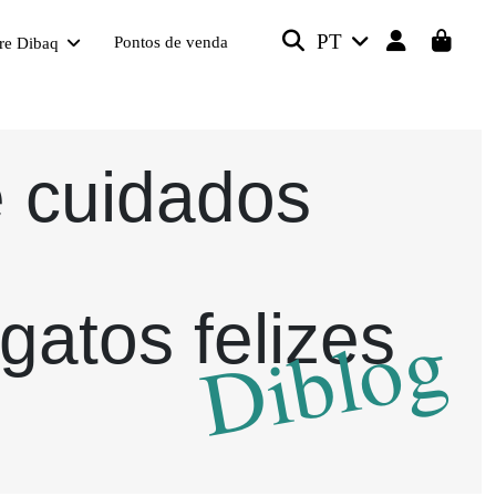
PT
Pontos de venda
re Dibaq
e cuidados
gatos felizes
Diblog