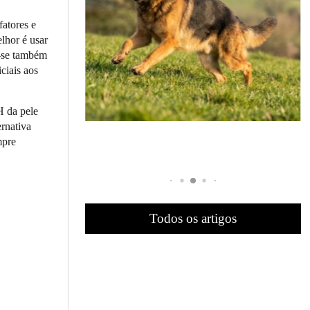
fatores e
lhor é usar
e-se também
ciais aos
H da pele
ernativa
mpre
Todos os artigos