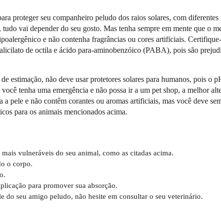
ara proteger seu companheiro peludo dos raios solares, com diferentes 
y, tudo vai depender do seu gosto. Mas tenha sempre em mente que o me
ipoalergênico e não contenha fragrâncias ou cores artificiais. Certifiqu
licilato de octila e ácido para-aminobenzóico (PABA), pois são prejudi
s de estimação, não deve usar protetores solares para humanos, pois o p
 você tenha uma emergência e não possa ir a um pet shop, a melhor alt
ara a pele e não contêm corantes ou aromas artificiais, mas você deve se
xicos para os animais mencionados acima.
mais vulneráveis do seu animal, como as citadas acima.
do o corpo.
o.
 aplicação para promover sua absorção.
 do seu amigo peludo, não hesite em consultar o seu veterinário.