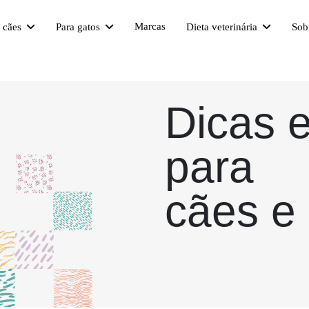
Marcas
a cães
Para gatos
Dieta veterinária
Sob
Dicas 
para
cães e 