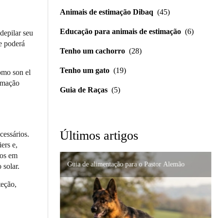
Animais de estimação Dibaq
(45)
Educação para animais de estimação
(6)
depilar seu
le poderá
Tenho um cachorro
(28)
Tenho um gato
(19)
como son el
timação
Guia de Raças
(5)
Últimos artigos
cessários.
ers e,
dos em
Guia de alimentação para o Pastor Alemão
Importância da formulação precisa em distúrbios
 solar.
Nutrição de alta qualidade para gatos persas:
digestivos
Suporte urinário e renal em gatos: um guia
como prevenir problemas
teção,
completo para cuidar do seu felino.