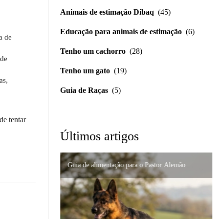
Animais de estimação Dibaq
(45)
Educação para animais de estimação
(6)
a de
Tenho um cachorro
(28)
 de
Tenho um gato
(19)
as,
Guia de Raças
(5)
de tentar
Últimos artigos
Guia de alimentação para o Pastor Alemão
Importância da formulação precisa em distúrbios
Nutrição de alta qualidade para gatos persas:
digestivos
Suporte urinário e renal em gatos: um guia
como prevenir problemas
completo para cuidar do seu felino.