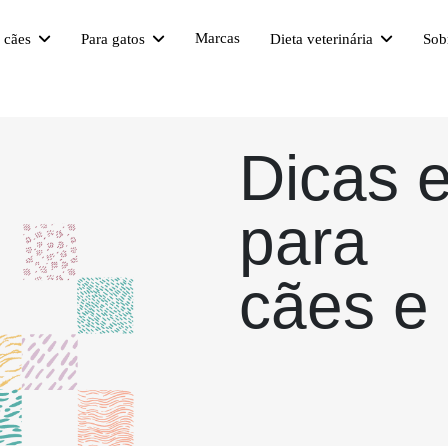
Marcas
a cães
Para gatos
Dieta veterinária
Sob
Dicas 
para
cães e 