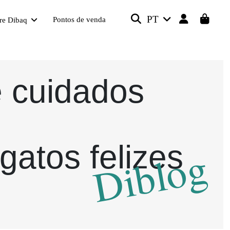
PT
Pontos de venda
re Dibaq
e cuidados
gatos felizes
Diblog