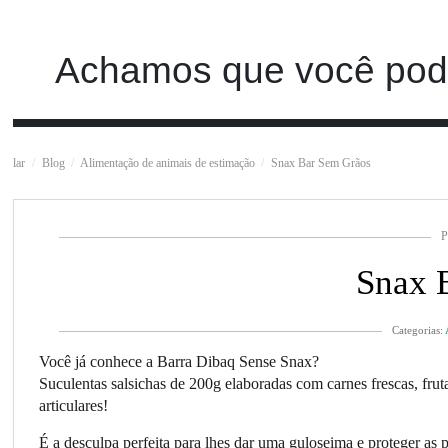
Achamos que você pode
lar
Blog
Alimentação de animais de estimação
Snax Bar Sem Grãos
P
Snax 
Categorias:
Você já conhece a Barra Dibaq Sense Snax?
Suculentas salsichas de 200g elaboradas com carnes frescas, frutas
articulares!
É a desculpa perfeita para lhes dar uma guloseima e proteger as 