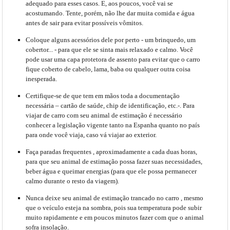
adequado para esses casos. E, aos poucos, você vai se
acostumando. Tente, porém, não lhe dar muita comida e água
antes de sair para evitar possíveis vômitos.
Coloque alguns
acessórios dele
por perto
- um brinquedo, um
cobertor... - para que ele se sinta mais relaxado e calmo. Você
pode usar uma capa protetora de assento para evitar que o carro
fique coberto de cabelo, lama, baba ou qualquer outra coisa
inesperada.
Certifique-se de que tem
em mãos
toda a
documentação
necessária
– cartão de saúde, chip de identificação, etc.-. Para
viajar de carro com seu animal de estimação é necessário
conhecer a legislação vigente tanto na Espanha quanto no país
para onde você viaja, caso vá viajar ao exterior.
Faça
paradas frequentes
, aproximadamente a cada duas horas,
para que seu animal de estimação possa fazer suas necessidades,
beber água e queimar energias (para que ele possa permanecer
calmo durante o resto da viagem).
Nunca deixe seu animal de estimação trancado no carro
, mesmo
que o veículo esteja na sombra, pois sua temperatura pode subir
muito rapidamente e em poucos minutos fazer com que o animal
sofra insolação.