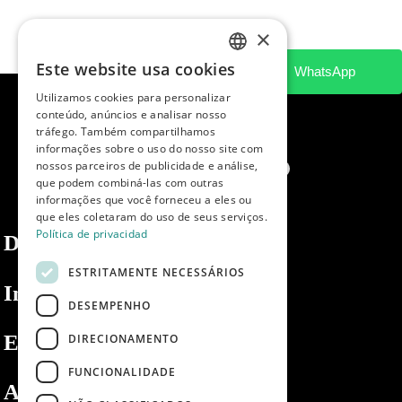
×
Este website usa cookies
SPANISH
Utilizamos cookies para personalizar
ENGLISH
conteúdo, anúncios e analisar nosso
tráfego. Também compartilhamos
PORTUGUESE
informações sobre o uso do nosso site com
nossos parceiros de publicidade e análise,
que podem combiná-las com outras
informações que você forneceu a eles ou
que eles coletaram do uso de seus serviços.
Política de privacidad
Dibaq
ESTRITAMENTE NECESSÁRIOS
Informações
DESEMPENHO
Espaço privado
DIRECIONAMENTO
FUNCIONALIDADE
Apoio ao cliente