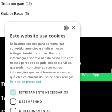
Tenho um gato
(19)
Guia de Raças
(5)
×
Este website usa cookies
SPANISH
Utilizamos cookies para personalizar
ENGLISH
conteúdo, anúncios e analisar nosso
tráfego. Também compartilhamos
PORTUGUESE
informações sobre o uso do nosso site com
nossos parceiros de publicidade e análise,
que podem combiná-las com outras
informações que você forneceu a eles ou
que eles coletaram do uso de seus serviços.
Política de privacidad
Dibaq
ESTRITAMENTE NECESSÁRIOS
Informações
DESEMPENHO
Espaço privado
DIRECIONAMENTO