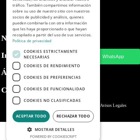
tráfico. También compartimos información
sobre su uso de nuestro sitio con nuestros
socios de publicidad y análisis, quienes
pueden combinarla con otra información
que les haya proporcionado o que hayan
recopilado a partir del uso de sus servicios.
Nosotros
Política de privacidad
COOKIES ESTRICTAMENTE
Información
NECESARIAS
COOKIES DE RENDIMIENTO
Área privada
COOKIES DE PREFERENCIAS
Contacto
COOKIES DE FUNCIONALIDAD
COOKIES NO CLASIFICADAS
Política de privacidad
Politica de cookies
Avisos Legales
ACEPTAR TODO
RECHAZAR TODO
MOSTRAR DETALLES
POWERED BY COOKIESCRIPT