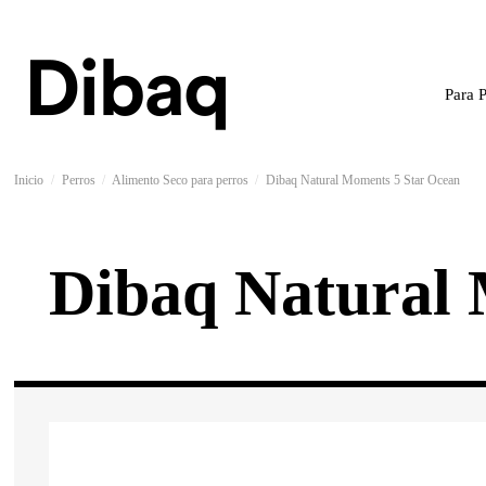
Para 
Inicio
Perros
Alimento Seco para perros
Dibaq Natural Moments 5 Star Ocean
Dibaq Natural 