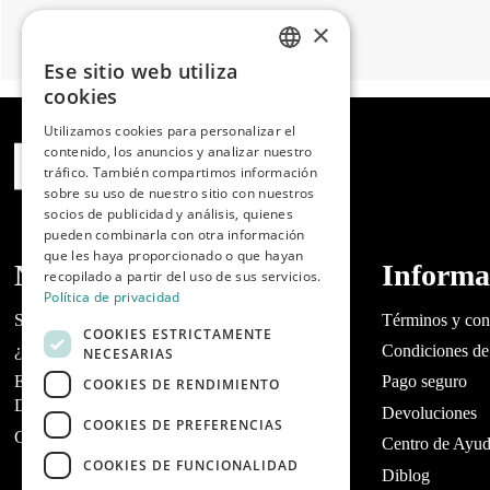
×
Ese sitio web utiliza
SPANISH
cookies
ENGLISH
Utilizamos cookies para personalizar el
contenido, los anuncios y analizar nuestro
PORTUGUESE
tráfico. También compartimos información
sobre su uso de nuestro sitio con nuestros
socios de publicidad y análisis, quienes
pueden combinarla con otra información
que les haya proporcionado o que hayan
Nosotros
Informa
recopilado a partir del uso de sus servicios.
Política de privacidad
Sobre Dibaq
Términos y con
COOKIES ESTRICTAMENTE
¿Tienes un tienda?
Condiciones de
NECESARIAS
Encuentra tu tienda de mascotas más cercana |
Pago seguro
COOKIES DE RENDIMIENTO
Dibaq
Devoluciones
COOKIES DE PREFERENCIAS
Contacta con Dibaq Petcare
Centro de Ayu
COOKIES DE FUNCIONALIDAD
Diblog