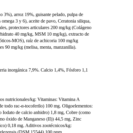
 3%), arroz 19%, guisante pelado, pulpa de
 omega 3 y 6), aceite de pavo, Ceratonia siliqua,
rales, protectores articulares 200 mg/kg (Colágeno
orhidrato 40 mg/kg, MSM 10 mg/kg), extracto de
óticos-MOS), raíz de achicoria 100 mg/kg
es 90 mg/kg (melisa, menta, manzanilla).
eria inorgánica 7,9%. Calcio 1,4%, Fósforo 1,1
vos nutricionales/kg: Vitaminas: Vitamina A
de todo rac-α-tocoferilo) 100 mg. Oligoelementos:
o Iodato de calcio anhidro) 1,8 mg, Cobre (como
omo óxido de Manganeso (II)) 44,5 mg, Zinc
co) 0,18 mg. Aditivos zootécnicos/kg:
us velezensis (DSM 15544) 100 ppm.