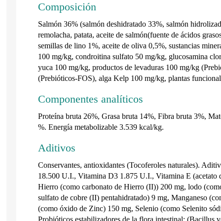
Composición
Salmón 36% (salmón deshidratado 33%, salmón hidrolizado
remolacha, patata, aceite de salmón(fuente de ácidos grasos
semillas de lino 1%, aceite de oliva 0,5%, sustancias mine
100 mg/kg, condroitina sulfato 50 mg/kg, glucosamina cl
yuca 100 mg/kg, productos de levaduras 100 mg/kg (Prebi
(Prebióticos-FOS), alga Kelp 100 mg/kg, plantas funcional
Componentes analíticos
Proteína bruta 26%, Grasa bruta 14%, Fibra bruta 3%, Mat
%. Energía metabolizable 3.539 kcal/kg.
Aditivos
Conservantes, antioxidantes (Tocoferoles naturales). Aditi
18.500 U.I., Vitamina D3 1.875 U.I., Vitamina E (acetato 
Hierro (como carbonato de Hierro (II)) 200 mg, lodo (com
sulfato de cobre (II) pentahidratado) 9 mg, Manganeso (c
(como óxido de Zinc) 150 mg, Selenio (como Selenito sódi
Probióticos estabilizadores de la flora intestinal: (Bacill