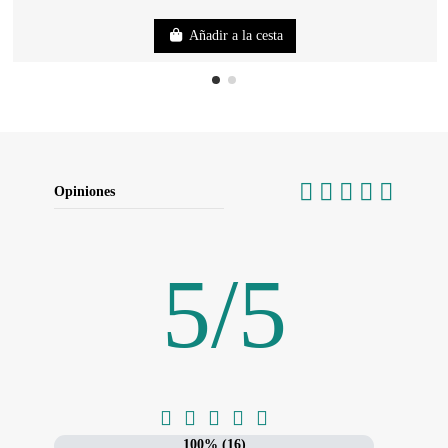
Añadir a la cesta
Opiniones
5
/
5





100% (16)