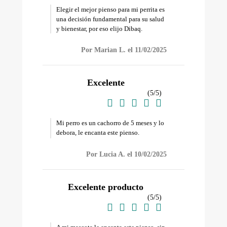
Elegir el mejor pienso para mi perrita es
una decisión fundamental para su salud
y bienestar, por eso elijo Dibaq.
Por Marian L. el 11/02/2025
Excelente
(
5
/
5
)





Mi perro es un cachorro de 5 meses y lo
debora, le encanta este pienso.
Por Lucia A. el 10/02/2025
Excelente producto
(
5
/
5
)




