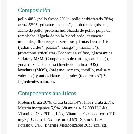
Composición
pollo 48% (pollo fresco 20%*, pollo deshidratado 28%),
arroz 22%*, guisantes pelados*, almidón de guisante,
aceite de pollo, proteína hidrolizada de pollo, pulpa de
remolacha, hígado de pollo hidrolizado, sustancias
minerales, fibra vegetal, verduras y frutas frescas 4 %
(judías verdes*, patatas*, mango* y manzana*),
protectores articulares (Condrotina sulfato, glucosamina
sulfato y MSM (Componentes de cartílago articular)),
yuca, raíz de achicoria (fuente de inulina-FOS),
levaduras (MOS), (orégano, romero, tomillo, melisa y
valeriana) y antioxidantes naturales (tocoferoles*).*
Ingredientes naturales.
Componentes analíticos
Proteína bruta 30%, Grasa bruta 14%, Fibra bruta 2,3%,
Materia inorgánica 5,9%. Vitamina A 22.000 U.I./kg,
Vitamina D3 2.200 U.I./kg, Vitamina E α- tocoferol) 110
mg/kg. Calcio 1,2%, Fósforo 0,9%, Sodio 0,12%,
Potasio 0,24%. Energía Metabolizable 3633 kcal/kg.