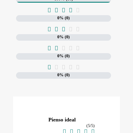





0% (0)





0% (0)





0% (0)





0% (0)
Pienso ideal
(
5
/
5
)




