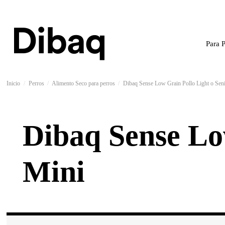
Para 
Inicio
Perros
Alimento Seco para perros
Dibaq Sense Low Grain Pollo Light o Sen
Dibaq Sense Lo
Mini