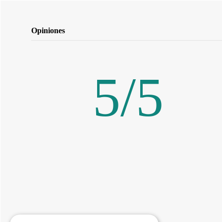
Opiniones
5
/
5