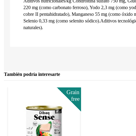
Aditivos nutricionales/kg Condroitina sulfato 750 mg, Gl
220 mg (como carbonato ferroso), Yodo 2,3 mg (como yod
cobre II pentahidratado), Manganeso 55 mg (como óxido 
Selenio 0,33 mg (como selenito sódico).Aditivos tecnológi
naturales).
También podría interesarte
Grain
free