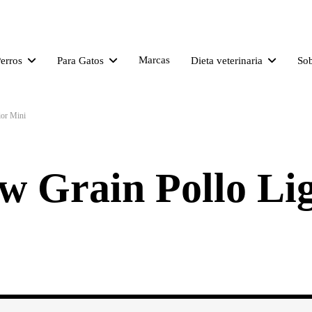
Marcas
Perros
Para Gatos
Dieta veterinaria
So
ior Mini
w Grain Pollo Lig