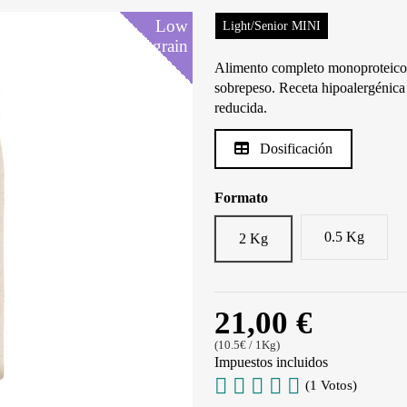
Low
Low
Low
Low
Low
Low
Light/Senior MINI
grain
grain
grain
grain
grain
grain
Alimento completo monoproteico p
sobrepeso. Receta hipoalergénica 
reducida.
Dosificación
Formato
0.5 Kg
2 Kg
21,00 €
(10.5€ / 1Kg)
Impuestos incluidos
(1 Votos)