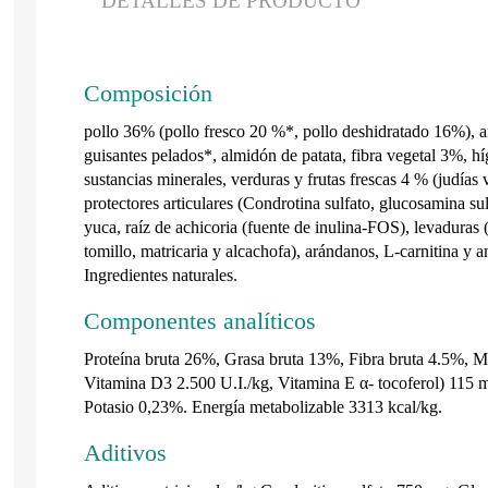
DETALLES DE PRODUCTO
Composición
pollo 36% (pollo fresco 20 %*, pollo deshidratado 16%), a
guisantes pelados*, almidón de patata, fibra vegetal 3%, h
sustancias minerales, verduras y frutas frescas 4 % (judía
protectores articulares (Condrotina sulfato, glucosamina sul
yuca, raíz de achicoria (fuente de inulina-FOS), levaduras
tomillo, matricaria y alcachofa), arándanos, L-carnitina y a
Ingredientes naturales.
Componentes analíticos
Proteína bruta 26%, Grasa bruta 13%, Fibra bruta 4.5%, M
Vitamina D3 2.500 U.I./kg, Vitamina E α- tocoferol) 115
Potasio 0,23%. Energía metabolizable 3313 kcal/kg.
Aditivos