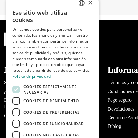
×
Ese sitio web utiliza
SPANISH
cookies
ENGLISH
Utilizamos cookies para personalizar el
contenido, los anuncios y analizar nuestro
PORTUGUESE
tráfico. También compartimos información
sobre su uso de nuestro sitio con nuestros
socios de publicidad y análisis, quienes
pueden combinarla con otra información
que les haya proporcionado o que hayan
Nosotros
Informa
recopilado a partir del uso de sus servicios.
Política de privacidad
Sobre Dibaq
Términos y con
COOKIES ESTRICTAMENTE
¿Tienes un tienda?
Condiciones de
NECESARIAS
Encuentra tu tienda de mascotas más cercana |
Pago seguro
COOKIES DE RENDIMIENTO
Dibaq
Devoluciones
COOKIES DE PREFERENCIAS
Contacta con Dibaq Petcare
Centro de Ayu
COOKIES DE FUNCIONALIDAD
Diblog
COOKIES NO CLASIFICADAS