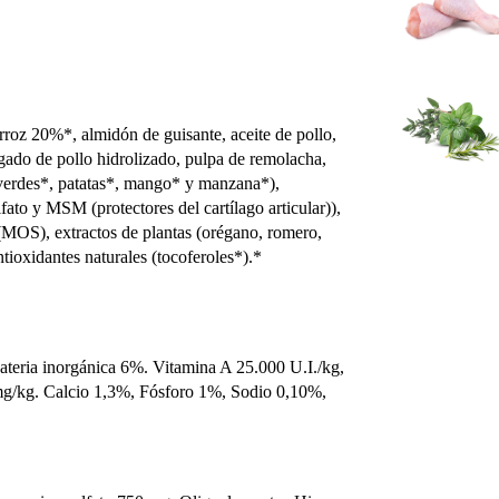
rroz 20%*, almidón de guisante, aceite de pollo,
ígado de pollo hidrolizado, pulpa de remolacha,
s verdes*, patatas*, mango* y manzana*),
fato y MSM (protectores del cartílago articular)),
 (MOS), extractos de plantas (orégano, romero,
ntioxidantes naturales (tocoferoles*).*
ateria inorgánica 6%. Vitamina A 25.000 U.I./kg,
 mg/kg. Calcio 1,3%, Fósforo 1%, Sodio 0,10%,