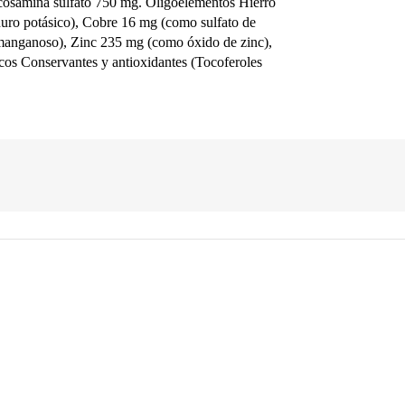
ucosamina sulfato 750 mg. Oligoelementos Hierro
uro potásico), Cobre 16 mg (como sulfato de
manganoso), Zinc 235 mg (como óxido de zinc),
cos Conservantes y antioxidantes (Tocoferoles