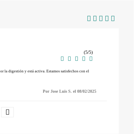
(
5
/
5
)





r la digestión y está activa. Estamos satisfechos con el
Por Jose Luis S. el 08/02/2025
