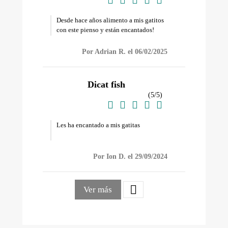
Desde hace años alimento a mis gatitos
con este pienso y están encantados!
Por Adrian R. el 06/02/2025
Dicat fish
(
5
/
5
)





Les ha encantado a mis gatitas
Por Ion D. el 29/09/2024

Ver más