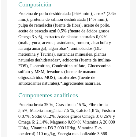
Composición
Proteína de pollo deshidratada (26% mín.), arroz* (25%
mín.), proteína de salmón deshidratada (14% mín.),
pulpa de remolacha (fuente de fibra), aceite de pollo,
aceite de pescado azul 0,5% (fuente de ácidos grasos
Omega 3 y 6), extractos de plantas naturales 0,02%
(malta, yuca, acerola, arándanos, romero, alcachofa y
naranja amarga), algarrobas*, aminoácidos (DL-
metionina y Taurina), sustancias minerales, plantas
naturales deshidratadas*, achicoria (fuente de inulina-
FOS), L-carnitina, Condroitina sulfato, Glucosomina
sulfato y MSM, levaduras (fuente de manano-
oligosacáridos-MOS), tocoferoles (fuente de
antioxidantes naturales).*Ingredientes naturales.
Componentes analíticos
Proteína bruta 35 %, Grasa bruta 15 %, Fibra bruta
3,5%, Materia inorgánica 7,5 %, Calcio 1,8 %, Fósforo
0,87%, Sodio 0,12%, Ácidos grasos Omega 3: 0,26% y
Omega 6: 2,14%, Magnesio 0,094% Vitamina A 20.000
UI/kg, Vitamina D3 2.000 UI/kg, Vitamina E α-
tocoferol) 110 mg/kg, Energía metabolizable 3.568