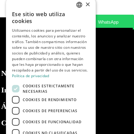
×
Ese sitio web utiliza
SPANISH
cookies
ENGLISH
Utilizamos cookies para personalizar el
contenido, los anuncios y analizar nuestro
PORTUGUESE
tráfico. También compartimos información
sobre su uso de nuestro sitio con nuestros
socios de publicidad y análisis, quienes
pueden combinarla con otra información
que les haya proporcionado o que hayan
recopilado a partir del uso de sus servicios.
Nosotros
Política de privacidad
COOKIES ESTRICTAMENTE
Información
NECESARIAS
COOKIES DE RENDIMIENTO
Área privada
COOKIES DE PREFERENCIAS
Contacto
COOKIES DE FUNCIONALIDAD
COOKIES NO CLASIFICADAS