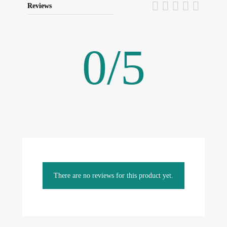
Reviews
0
/
5
There are no reviews for this product yet.