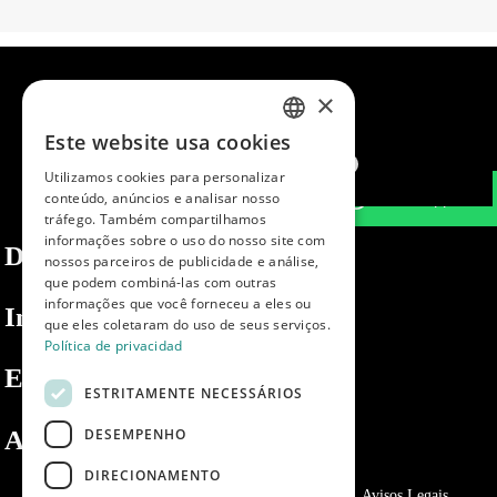
×
Este website usa cookies
SPANISH
Utilizamos cookies para personalizar
ENGLISH
conteúdo, anúncios e analisar nosso
tráfego. Também compartilhamos
PORTUGUESE
informações sobre o uso do nosso site com
Dibaq
nossos parceiros de publicidade e análise,
que podem combiná-las com outras
informações que você forneceu a eles ou
Informações
que eles coletaram do uso de seus serviços.
Política de privacidad
Espaço privado
ESTRITAMENTE NECESSÁRIOS
DESEMPENHO
Apoio ao cliente
DIRECIONAMENTO
Política de Privacidade
Política de cookies
Avisos Legais