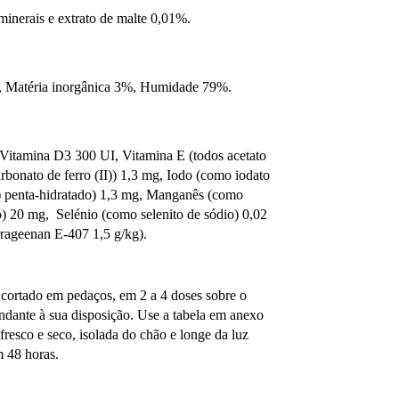
inerais e extrato de malte 0,01%.
%, Matéria inorgânica 3%, Humidade 79%.
, Vitamina D3 300 UI, Vitamina E (todos acetato
rbonato de ferro (II)) 1,3 mg, Iodo (como iodato
II) penta-hidratado) 1,3 mg, Manganês (como
) 20 mg, Selénio (como selenito de sódio) 0,02
rrageenan E-407 1,5 g/kg).
, cortado em pedaços, em 2 a 4 doses sobre o
dante à sua disposição. Use a tabela em anexo
esco e seco, isolada do chão e longe da luz
m 48 horas.