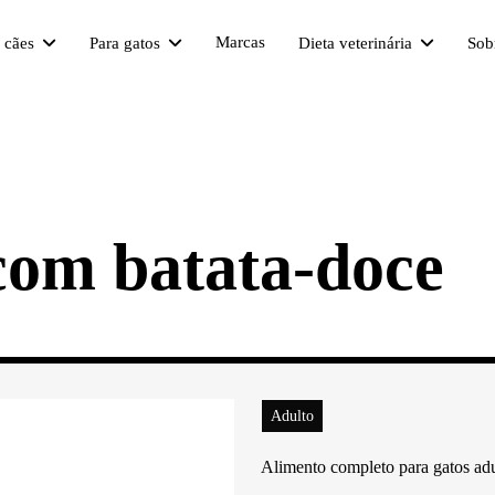
Marcas
a cães
Para gatos
Dieta veterinária
Sob
om batata-doce
Adulto
Alimento completo para gatos adul