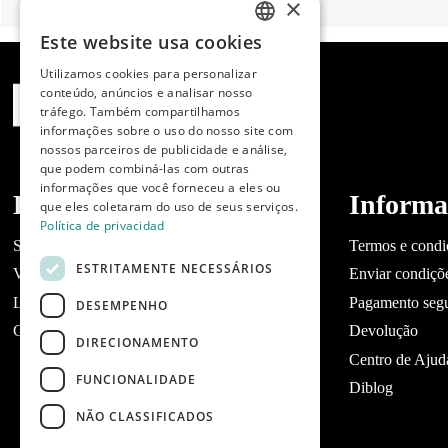
×
Este website usa cookies
SPANISH
Utilizamos cookies para personalizar
ENGLISH
conteúdo, anúncios e analisar nosso
tráfego. Também compartilhamos
PORTUGUESE
informações sobre o uso do nosso site com
nossos parceiros de publicidade e análise,
que podem combiná-las com outras
informações que você forneceu a eles ou
Dibaq
Informa
que eles coletaram do uso de seus serviços.
Política de privacidad
Sobre a Dibaq
Termos e condi
ESTRITAMENTE NECESSÁRIOS
Você tem um negócio?
Enviar condiçõ
Lojas
Pagamento seg
DESEMPENHO
Contato Dibaq Petcare
Devolução
DIRECIONAMENTO
Centro de Ajud
FUNCIONALIDADE
Diblog
NÃO CLASSIFICADOS