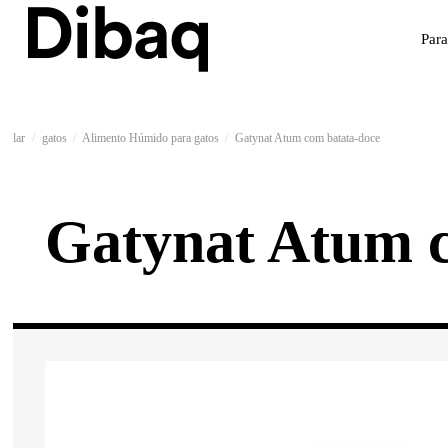
Par
lar
gatos
Alimento Húmido para gatos
Gatynat Atum com batata-doce
Gatynat Atum c