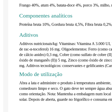
Frango 40%, atum 4%, batata-doce 4%, porco 3%, milho, m
Componentes analíticos
Proteína bruta 10%, Gordura bruta 4,5%, Fibra bruta 0,2
Aditivos
Aditivos nutricionais/kg: Vitaminas: Vitamina A 3.000 UI
de rac-α-tocoferol) 16 mg. Oligoelementos: Ferro (como ca
de cálcio anidro) 0,3 mg, Cobre (como sulfato de cobre (
óxido de manganês (II)) 5 mg, Zinco (como óxido de zinco
mg. Aditivos tecnológicos: conservantes e gelificantes (Ca
Modo de utilização
Abra a lata e administre o produto à temperatura ambiente
comedouro limpo e seco. O gato deve ter sempre água abun
como orientação. Nota: Mantenha a embalagem num local fr
solar. Depois de aberta, guarde no frigorífico e consuma e