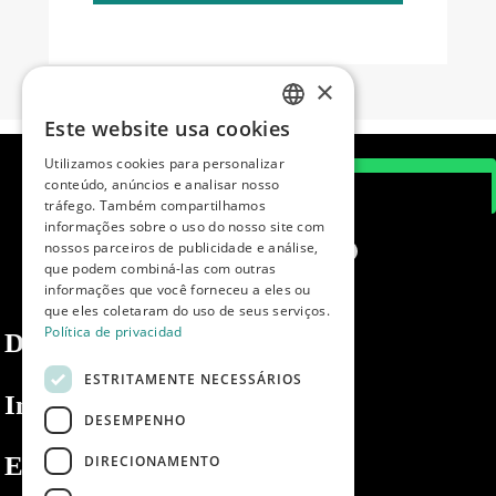
×
Este website usa cookies
SPANISH
Utilizamos cookies para personalizar
ENGLISH
conteúdo, anúncios e analisar nosso
tráfego. Também compartilhamos
PORTUGUESE
informações sobre o uso do nosso site com
nossos parceiros de publicidade e análise,
que podem combiná-las com outras
informações que você forneceu a eles ou
que eles coletaram do uso de seus serviços.
Política de privacidad
Dibaq
ESTRITAMENTE NECESSÁRIOS
Informações
DESEMPENHO
Espaço privado
DIRECIONAMENTO