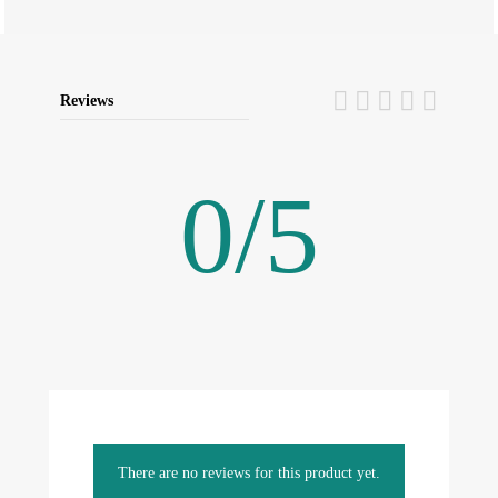
Reviews
0
/
5
There are no reviews for this product yet.