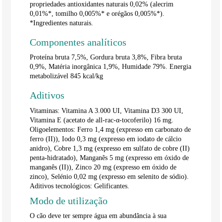
propriedades antioxidantes naturais 0,02% (alecrim
0,01%*, tomilho 0,005%* e orégãos 0,005%*).
*Ingredientes naturais.
Componentes analíticos
Proteína bruta 7,5%, Gordura bruta 3,8%, Fibra bruta
0,9%, Matéria inorgânica 1,9%, Humidade 79%. Energia
metabolizável 845 kcal/kg
Aditivos
Vitaminas: Vitamina A 3.000 UI, Vitamina D3 300 UI,
Vitamina E (acetato de all-rac-α-tocoferilo) 16 mg.
Oligoelementos: Ferro 1,4 mg (expresso em carbonato de
ferro (II)), Iodo 0,3 mg (expresso em iodato de cálcio
anidro), Cobre 1,3 mg (expresso em sulfato de cobre (II)
penta-hidratado), Manganês 5 mg (expresso em óxido de
manganês (II)), Zinco 20 mg (expresso em óxido de
zinco), Selénio 0,02 mg (expresso em selenito de sódio).
Aditivos tecnológicos: Gelificantes.
Modo de utilização
O cão deve ter sempre água em abundância à sua