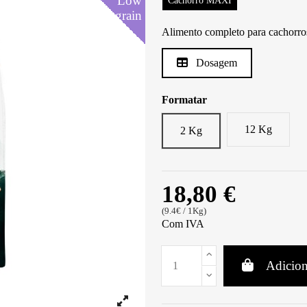
Low
Low
Low
Low
Low
Cachorro MAXI
grain
grain
grain
grain
grain
Alimento completo para cachorros
Dosagem
Formatar
12 Kg
2 Kg
18,80 €
(9.4€ / 1Kg)
Com IVA
Adicion