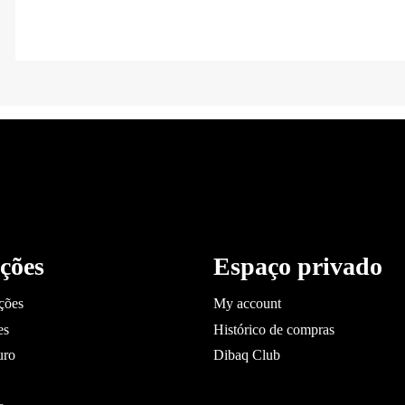
ções
Espaço privado
ções
My account
es
Histórico de compras
uro
Dibaq Club