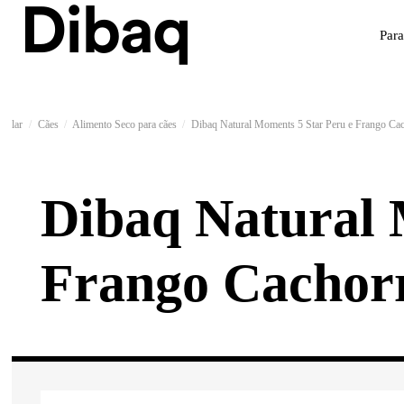
Par
lar
Cães
Alimento Seco para cães
Dibaq Natural Moments 5 Star Peru e Frango Cac
Dibaq Natural 
Frango Cachorr