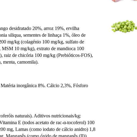
ango desidratado 20%, arroz 19%, ervilha
onia siliqua, sementes de linhaça 1%, óleo de
s 200 mg/kg (colagénio 100 mg/kg, sulfato de
g, MSM 10 mg/kg), extrato de mandioca 100
, raiz de chicória 100 mg/kg (Prebióticos-FOS),
a, menta, camomila).
 Matéria inorgânica 8%. Cálcio 2,3%, Fósforo
feróis naturais). Aditivos nutricionais/kg:
itamina E (todos acetato de rac-α-tocoferol) 100
 200 mg, Lamas (como iodato de cálcio anidro) 1,8
 mg, Manganês (como óxido de manganês (II))