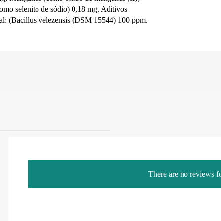
omo selenito de sódio) 0,18 mg. Aditivos
tinal: (Bacillus velezensis (DSM 15544) 100 ppm.
There are no reviews fo