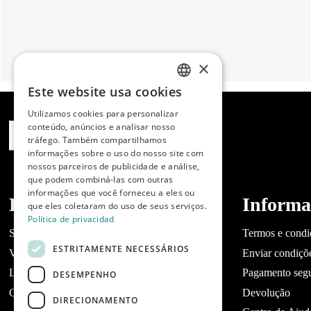
×
Este website usa cookies
SPANISH
Utilizamos cookies para personalizar
ENGLISH
conteúdo, anúncios e analisar nosso
tráfego. Também compartilhamos
PORTUGUESE
informações sobre o uso do nosso site com
nossos parceiros de publicidade e análise,
que podem combiná-las com outras
informações que você forneceu a eles ou
Dibaq
Informa
que eles coletaram do uso de seus serviços.
Política de privacidad
Sobre a Dibaq
Termos e condi
ESTRITAMENTE NECESSÁRIOS
Você tem um negócio?
Enviar condiçõ
Lojas
Pagamento seg
DESEMPENHO
Contato Dibaq Petcare
Devolução
DIRECIONAMENTO