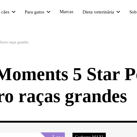
Marcas
a cães
Para gatos
Dieta veterinária
Sob
horro raças grandes
Moments 5 Star P
o raças grandes