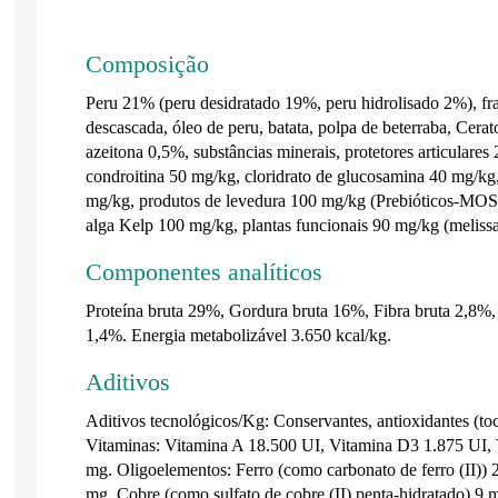
Composição
Peru 21% (peru desidratado 19%, peru hidrolisado 2%), fr
descascada, óleo de peru, batata, polpa de beterraba, Cerat
azeitona 0,5%, substâncias minerais, protetores articulare
condroitina 50 mg/kg, cloridrato de glucosamina 40 mg/k
mg/kg, produtos de levedura 100 mg/kg (Prebióticos-MOS)
alga Kelp 100 mg/kg, plantas funcionais 90 mg/kg (meliss
Componentes analíticos
Proteína bruta 29%, Gordura bruta 16%, Fibra bruta 2,8%,
1,4%. Energia metabolizável 3.650 kcal/kg.
Aditivos
Aditivos tecnológicos/Kg: Conservantes, antioxidantes (toco
Vitaminas: Vitamina A 18.500 UI, Vitamina D3 1.875 UI, V
mg. Oligoelementos: Ferro (como carbonato de ferro (II))
mg, Cobre (como sulfato de cobre (II) penta-hidratado) 9