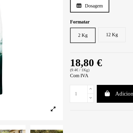
Dosagem
Formatar
12 Kg
2 Kg
18,80 €
(9.4€ / 1Kg)
Com IVA
Adicion