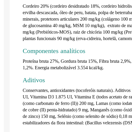
Cordeiro 20% (cordeiro desidratado 18%, cordeiro hidroli
ervilha descascada, óleo de peru, batata, polpa de beterrab
minerais, protetores articulares 200 mg/kg (colágeno 100 m
de glucosamina 40 mg/kg, MSM 10 mg/kg), extrato de ma
mg/kg (Prebióticos-MOS), raiz de chicória 100 mg/kg (Pr
plantas funcionais 90 mg/kg (erva-cidreira, hortelã, camomi
Componentes analíticos
Proteína bruta 27%, Gordura bruta 15%, Fibra bruta 2,9%,
1,2%. Energia metabolizável 3.554 kcal/kg.
Aditivos
Conservantes, antioxidantes (tocoferóis naturais). Aditivo
UI, Vitamina D3 1.875 UI, Vitamina E (todos acetato de r
(como carbonato de ferro (II)) 200 mg, Lamas (como iodat
de cobre (II) penta-hidratado) 9 mg, Manganês (como óxi
de zinco) 150 mg, Selénio (como selenito de sódio) 0,18 m
estabilizadores da flora intestinal: (Bacillus velezensis 