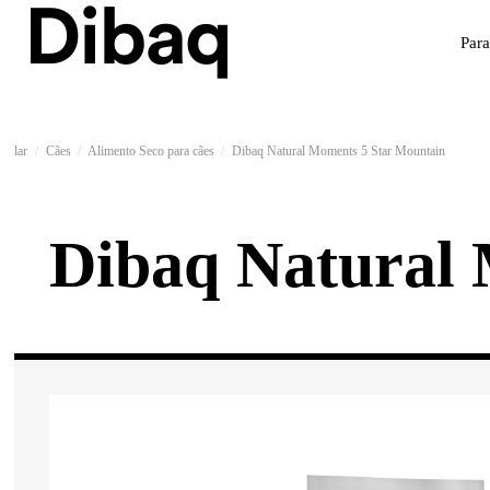
Par
lar
Cães
Alimento Seco para cães
Dibaq Natural Moments 5 Star Mountain
Dibaq Natural 