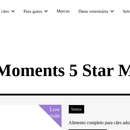
Marcas
a cães
Para gatos
Dieta veterinária
Sob
Moments 5 Star 
Low
Low
Low
Low
Low
Low
Senior
grain
grain
grain
grain
grain
grain
Alimento completo para cães adult