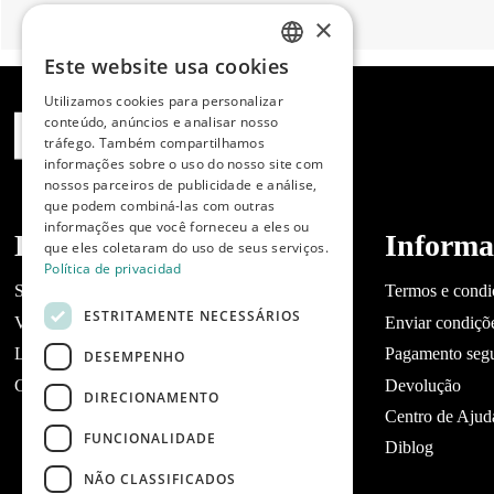
×
Este website usa cookies
SPANISH
Utilizamos cookies para personalizar
ENGLISH
conteúdo, anúncios e analisar nosso
tráfego. Também compartilhamos
PORTUGUESE
informações sobre o uso do nosso site com
nossos parceiros de publicidade e análise,
que podem combiná-las com outras
informações que você forneceu a eles ou
Dibaq
Informa
que eles coletaram do uso de seus serviços.
Política de privacidad
Sobre a Dibaq
Termos e condi
ESTRITAMENTE NECESSÁRIOS
Você tem um negócio?
Enviar condiçõ
Lojas
Pagamento seg
DESEMPENHO
Contato Dibaq Petcare
Devolução
DIRECIONAMENTO
Centro de Ajud
FUNCIONALIDADE
Diblog
NÃO CLASSIFICADOS