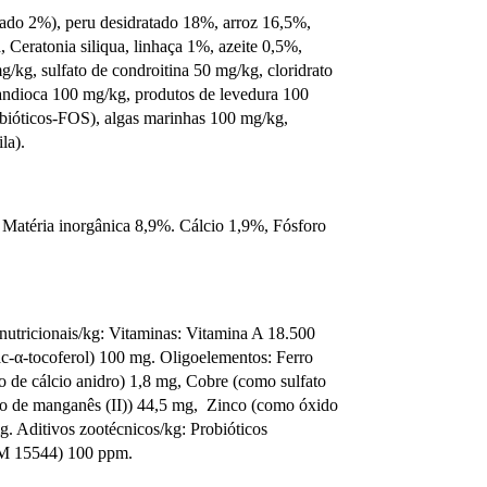
sado 2%), peru desidratado 18%, arroz 16,5%,
a, Ceratonia siliqua, linhaça 1%, azeite 0,5%,
g/kg, sulfato de condroitina 50 mg/kg, cloridrato
ndioca 100 mg/kg, produtos de levedura 100
ebióticos-FOS), algas marinhas 100 mg/kg,
la).
 Matéria inorgânica 8,9%. Cálcio 1,9%, Fósforo
s nutricionais/kg: Vitaminas: Vitamina A 18.500
ac-α-tocoferol) 100 mg. Oligoelementos: Ferro
o de cálcio anidro) 1,8 mg, Cobre (como sulfato
do de manganês (II)) 44,5 mg, Zinco (como óxido
g. Aditivos zootécnicos/kg: Probióticos
(DSM 15544) 100 ppm.