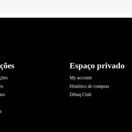
ções
Espaço privado
ções
My account
es
Histórico de compras
uro
Dibaq Club
a