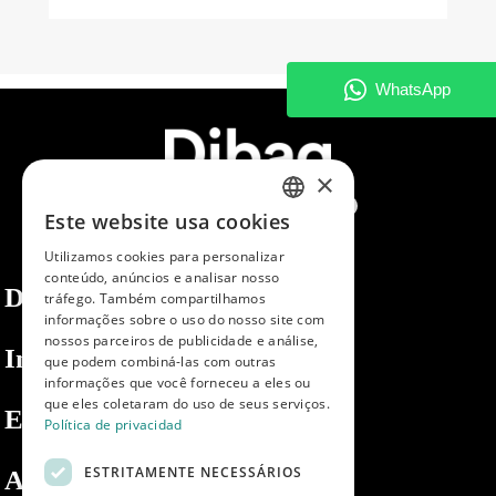
×
Este website usa cookies
SPANISH
Utilizamos cookies para personalizar
ENGLISH
conteúdo, anúncios e analisar nosso
Dibaq
tráfego. Também compartilhamos
PORTUGUESE
informações sobre o uso do nosso site com
nossos parceiros de publicidade e análise,
Informações
que podem combiná-las com outras
informações que você forneceu a eles ou
que eles coletaram do uso de seus serviços.
Espaço privado
Política de privacidad
ESTRITAMENTE NECESSÁRIOS
Apoio ao cliente