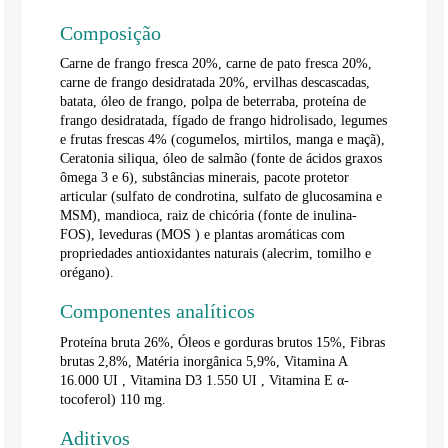
Composição
Carne de frango fresca 20%, carne de pato fresca 20%,
carne de frango desidratada 20%, ervilhas descascadas,
batata, óleo de frango, polpa de beterraba, proteína de
frango desidratada, fígado de frango hidrolisado, legumes
e frutas frescas 4% (cogumelos, mirtilos, manga e maçã),
Ceratonia siliqua, óleo de salmão (fonte de ácidos graxos
ômega 3 e 6), substâncias minerais, pacote protetor
articular (sulfato de condrotina, sulfato de glucosamina e
MSM), mandioca, raiz de chicória (fonte de inulina-
FOS), leveduras (MOS ) e plantas aromáticas com
propriedades antioxidantes naturais (alecrim, tomilho e
orégano).
Componentes analíticos
Proteína bruta 26%, Óleos e gorduras brutos 15%, Fibras
brutas 2,8%, Matéria inorgânica 5,9%, Vitamina A
16.000
UI
, Vitamina D3 1.550
UI
, Vitamina E α-
tocoferol) 110 mg.
Aditivos