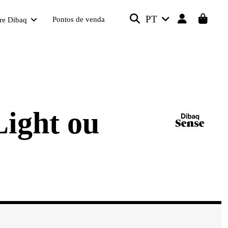
PT
Pontos de venda
re Dibaq
ight ou