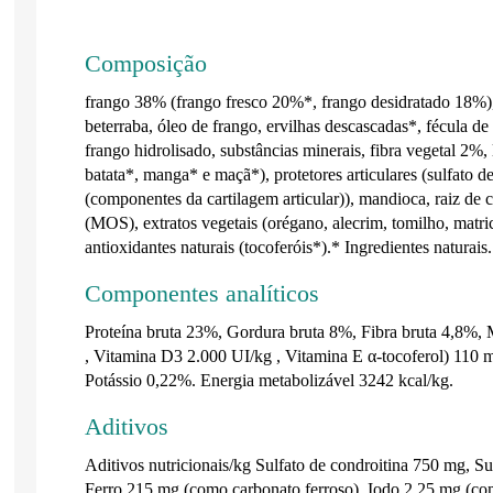
Composição
frango 38% (frango fresco 20%*, frango desidratado 18%),
beterraba, óleo de frango, ervilhas descascadas*, fécula de 
frango hidrolisado, substâncias minerais, fibra vegetal 2%,
batata*, manga* e maçã*), protetores articulares (sulfato
(componentes da cartilagem articular)), mandioca, raiz de c
(MOS), extratos vegetais (orégano, alecrim, tomilho, matricá
antioxidantes naturais (tocoferóis*).* Ingredientes naturais.
Componentes analíticos
Proteína bruta 23%, Gordura bruta 8%, Fibra bruta 4,8%,
, Vitamina D3 2.000
UI/kg
, Vitamina E α-tocoferol) 110 
Potássio 0,22%. Energia metabolizável 3242 kcal/kg.
Aditivos
Aditivos nutricionais/kg Sulfato de condroitina 750 mg, 
Ferro 215 mg (como carbonato ferroso), Iodo 2,25 mg (co