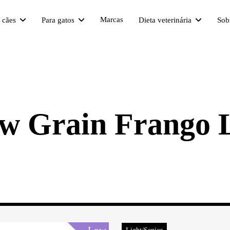
Marcas
a cães
Para gatos
Dieta veterinária
Sob
w Grain Frango L