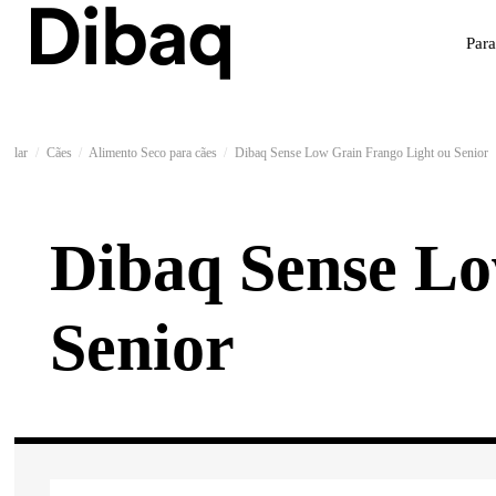
Par
lar
Cães
Alimento Seco para cães
Dibaq Sense Low Grain Frango Light ou Senior
Dibaq Sense Lo
Senior