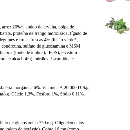
 arroz 20%*, amido de ervilha, polpa de
batata, proteína de frango hidrolisada, fígado de
 legumes e frutas frescas 4% (feijão verde*,
 de condrotina, sulfato de glucosamina e MSM
hicória (fonte de inulina). -FOS), levedura
ria e alcachofra), mirtilos, L-carnitina e
 Matéria inorgânica 6%. Vitamina A 20.000
UI/kg
mg/kg. Cálcio 1,3%, Fósforo 1%, Sódio 0,11%,
Sulfato de glucosamina 750 mg. Oligoelementos
mo iodeto de potássio), Cobre 16 mg (como