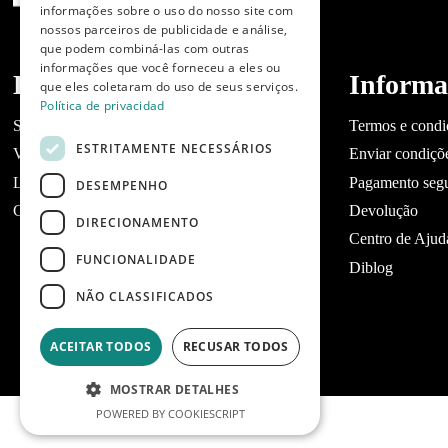
PORTUGUESE
informações sobre o uso do nosso site com
nossos parceiros de publicidade e análise,
que podem combiná-las com outras
informações que você forneceu a eles ou
Dibaq
Informa
que eles coletaram do uso de seus serviços.
Política de privacidad
Sobre a Dibaq
Termos e condi
ESTRITAMENTE NECESSÁRIOS
Você tem um negócio?
Enviar condiçõ
Lojas
Pagamento seg
DESEMPENHO
Contato Dibaq Petcare
Devolução
DIRECIONAMENTO
Centro de Ajud
FUNCIONALIDADE
Diblog
NÃO CLASSIFICADOS
ACEITAR TODOS
RECUSAR TODOS
MOSTRAR DETALHES
POWERED BY COOKIESCRIPT