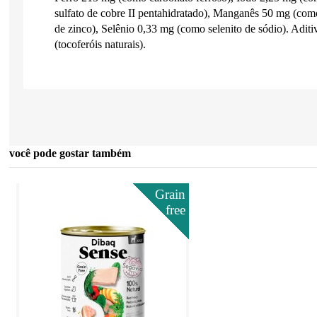
sulfato de cobre II pentahidratado), Manganês 50 mg (c
de zinco), Selênio 0,33 mg (como selenito de sódio). Aditi
(tocoferóis naturais).
você pode gostar também
Grain
free