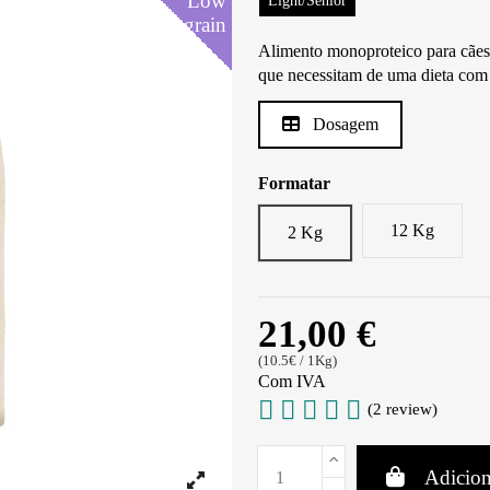
Low
Low
Low
Low
Low
Low
Light/Senior
grain
grain
grain
grain
grain
grain
Alimento monoproteico para cães 
que necessitam de uma dieta com 
Dosagem
Formatar
12 Kg
2 Kg
21,00 €
(10.5€ / 1Kg)
Com IVA
(2 review)
Adicion