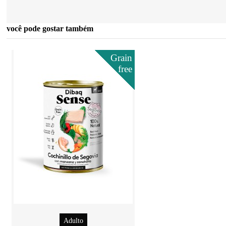
você pode gostar também
Grain
free
Adulto