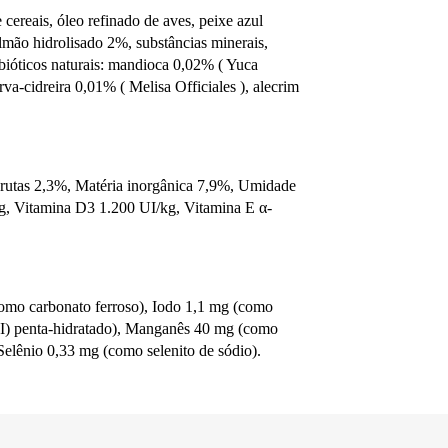
 cereais, óleo refinado de aves, peixe azul
lmão hidrolisado 2%, substâncias minerais,
rebióticos naturais: mandioca 0,02% ( Yuca
a-cidreira 0,01% ( Melisa Officiales ), alecrim
brutas 2,3%, Matéria inorgânica 7,9%, Umidade
g, Vitamina D3 1.200 UI/kg, Vitamina E α-
como carbonato ferroso), Iodo 1,1 mg (como
(II) penta-hidratado), Manganês 40 mg (como
elênio 0,33 mg (como selenito de sódio).