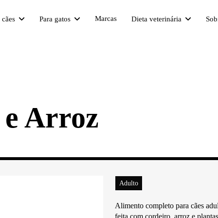
Marcas
a cães
Para gatos
Dieta veterinária
Sob
 e Arroz
Adulto
Alimento completo para cães adult
feita com cordeiro, arroz e plantas