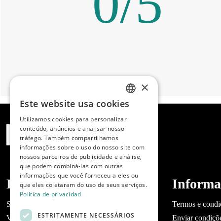
0
/
5
×
Este website usa cookies
SPANISH
Utilizamos cookies para personalizar
ENGLISH
conteúdo, anúncios e analisar nosso
tráfego. Também compartilhamos
PORTUGUESE
informações sobre o uso do nosso site com
nossos parceiros de publicidade e análise,
que podem combiná-las com outras
informações que você forneceu a eles ou
Dibaq
Informa
que eles coletaram do uso de seus serviços.
Política de privacidad
Sobre a Dibaq
Termos e condi
ESTRITAMENTE NECESSÁRIOS
Você tem um negócio?
Enviar condiçõ