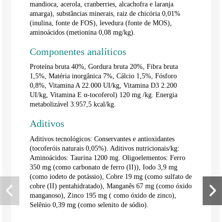
mandioca, acerola, cranberries, alcachofra e laranja
amarga), substâncias minerais, raiz de chicória 0,01%
(inulina, fonte de FOS), levedura (fonte de MOS),
aminoácidos (metionina 0,08 mg/kg).
Componentes analíticos
Proteína bruta 40%, Gordura bruta 20%, Fibra bruta
1,5%, Matéria inorgânica 7%, Cálcio 1,5%, Fósforo
0,8%, Vitamina A 22.000 UI/kg, Vitamina D3 2.200
UI/kg, Vitamina E α-tocoferol) 120 mg /kg. Energia
metabolizável 3.957,5 kcal/kg.
Aditivos
Aditivos tecnológicos: Conservantes e antioxidantes
(tocoferóis naturais 0,05%). Aditivos nutricionais/kg:
Aminoácidos: Taurina 1200 mg. Oligoelementos: Ferro
350 mg (como carbonato de ferro (II)), Iodo 3,9 mg
(como iodeto de potássio), Cobre 19 mg (como sulfato de
cobre (II) pentahidratado), Manganês 67 mg (como óxido
manganoso), Zinco 195 mg ( como óxido de zinco),
Selênio 0,39 mg (como selenito de sódio).