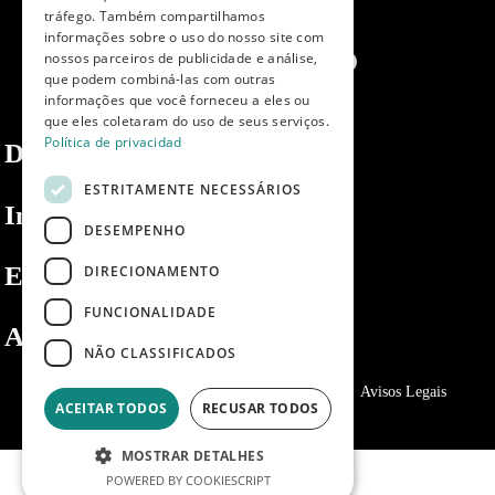
tráfego. Também compartilhamos
PORTUGUESE
informações sobre o uso do nosso site com
nossos parceiros de publicidade e análise,
que podem combiná-las com outras
informações que você forneceu a eles ou
que eles coletaram do uso de seus serviços.
Política de privacidad
Dibaq
ESTRITAMENTE NECESSÁRIOS
Informações
DESEMPENHO
Espaço privado
DIRECIONAMENTO
FUNCIONALIDADE
Apoio ao cliente
NÃO CLASSIFICADOS
Política de Privacidade
Política de cookies
Avisos Legais
ACEITAR TODOS
RECUSAR TODOS
MOSTRAR DETALHES
POWERED BY COOKIESCRIPT