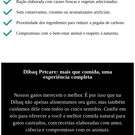
Ração elaborada com carnes frescas e vegetais selecionados.
Sem conservantes, corantes ou aromatizantes artificiais.
Proximidade dos ingredientes para reduzir a pegada de carbono.
Compromisso com o bem-estar animal e respeito à natureza.
Dibaq Petcare: mais que comida, uma
experiência completa
Nossos gatos merecem o melhor. É por isso que na
Dibaq não apenas alimentamos seu gato, mas também
cuidamos dele com todos os cinco sentidos. Confie em
nós para oferecer a você a melhor comida natural para
gatos castrados, com receitas elaboradas com amor,
ciência e compromisso com os animais.