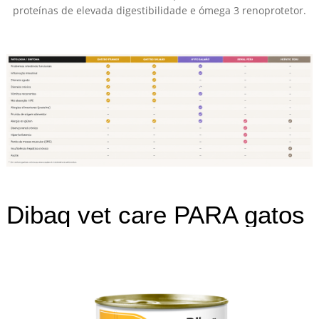
proteínas de elevada digestibilidade e ómega 3 renoprotetor.
Dibaq vet care PARA gatos