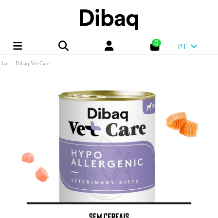
0
PT
lar
Dibaq Vet Care