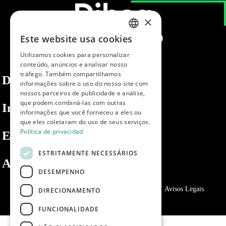
×
Este website usa cookies
SPANISH
Utilizamos cookies para personalizar
ENGLISH
conteúdo, anúncios e analisar nosso
tráfego. Também compartilhamos
PORTUGUESE
Dibaq
informações sobre o uso do nosso site com
nossos parceiros de publicidade e análise,
que podem combiná-las com outras
Informações
informações que você forneceu a eles ou
que eles coletaram do uso de seus serviços.
Política de privacidad
Espaço privado
ESTRITAMENTE NECESSÁRIOS
Apoio ao cliente
DESEMPENHO
Política de Privacidade
Política de cookies
Avisos Legais
DIRECIONAMENTO
FUNCIONALIDADE