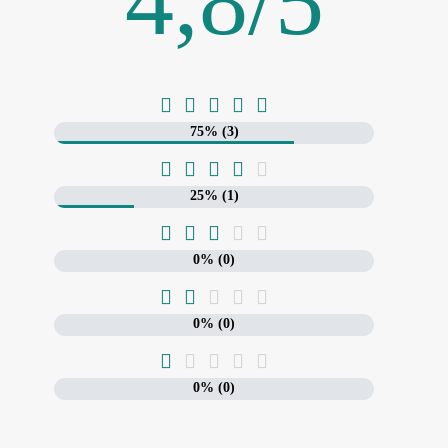
4,8
/
5





75% (3)





25% (1)





0% (0)





0% (0)





0% (0)