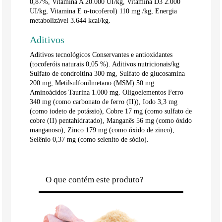
0,87%, Vitamina A 20.000 UI/kg, Vitamina D3 2.000
UI/kg, Vitamina E α-tocoferol) 110 mg /kg, Energia
metabolizável 3.644 kcal/kg.
Aditivos
Aditivos tecnológicos Conservantes e antioxidantes
(tocoferóis naturais 0,05 %). Aditivos nutricionais/kg
Sulfato de condroitina 300 mg, Sulfato de glucosamina
200 mg, Metilsulfonilmetano (MSM) 50 mg.
Aminoácidos Taurina 1.000 mg. Oligoelementos Ferro
340 mg (como carbonato de ferro (II)), Iodo 3,3 mg
(como iodeto de potássio), Cobre 17 mg (como sulfato de
cobre (II) pentahidratado), Manganês 56 mg (como óxido
manganoso), Zinco 179 mg (como óxido de zinco),
Selênio 0,37 mg (como selenito de sódio).
O que contém este produto?