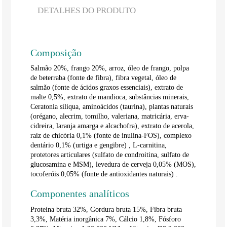
DETALHES DO PRODUTO
Composição
Salmão 20%, frango 20%, arroz, óleo de frango, polpa
de beterraba (fonte de fibra), fibra vegetal, óleo de
salmão (fonte de ácidos graxos essenciais), extrato de
malte 0,5%, extrato de mandioca, substâncias minerais,
Ceratonia siliqua, aminoácidos (taurina), plantas naturais
(orégano, alecrim, tomilho, valeriana, matricária, erva-
cidreira, laranja amarga e alcachofra), extrato de acerola,
raiz de chicória 0,1% (fonte de inulina-FOS), complexo
dentário 0,1% (urtiga e gengibre) , L-carnitina,
protetores articulares (sulfato de condroitina, sulfato de
glucosamina e MSM), levedura de cerveja 0,05% (MOS),
tocoferóis 0,05% (fonte de antioxidantes naturais) .
Componentes analíticos
Proteína bruta 32%, Gordura bruta 15%, Fibra bruta
3,3%, Matéria inorgânica 7%, Cálcio 1,8%, Fósforo