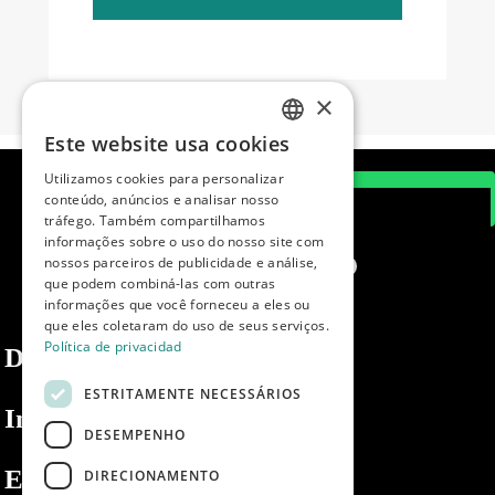
×
Este website usa cookies
SPANISH
Utilizamos cookies para personalizar
ENGLISH
conteúdo, anúncios e analisar nosso
tráfego. Também compartilhamos
PORTUGUESE
informações sobre o uso do nosso site com
nossos parceiros de publicidade e análise,
que podem combiná-las com outras
informações que você forneceu a eles ou
que eles coletaram do uso de seus serviços.
Política de privacidad
Dibaq
ESTRITAMENTE NECESSÁRIOS
Informações
DESEMPENHO
Espaço privado
DIRECIONAMENTO