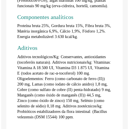
(Prebióticos-FOS), algas marinhas 100 mg/kg, plantas
funcionais 90 mg/kg (erva-cidreira, hortelã, camomila).
Componentes analíticos
Proteína bruta 25%, Gordura bruta 15%, Fibra bruta 3%,
Matéria inorgânica 6,9%, Cálcio 1,9%, Fósforo 1,2%.
Energia metabolizável 3.630 kcal/kg.
Aditivos
Aditivos tecnológicos/Kg: Conservantes, antioxidantes
(tocoferóis naturais). Aditivos nutricionais/kg: Vitaminas:
Vitamina A 18.500 UI, Vitamina D3 1.875 UI, Vitamina
E (todos acetato de rac-α-tocoferol) 100 mg.
Oligoelementos: Ferro (como carbonato de ferro (II))
200 mg, Lamas (como iodato de cálcio anidro) 1,8 mg,
Cobre (como sulfato de cobre (II) penta-hidratado) 9 mg,
Manganês (como óxido de manganês (II)) 44,5 mg,
Zinco (como óxido de zinco) 150 mg, Selénio (como
selenito de sódio) 0,18 mg. Aditivos zootécnicos/kg:
Probióticos estabilizadores da flora intestinal: (Bacillus
velezensis (DSM 15544) 100 ppm.