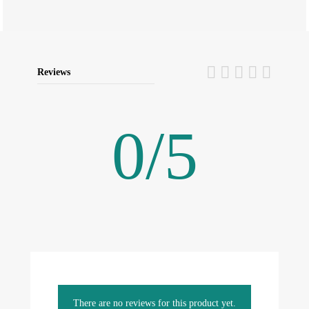
Reviews
0
/
5
There are no reviews for this product yet.