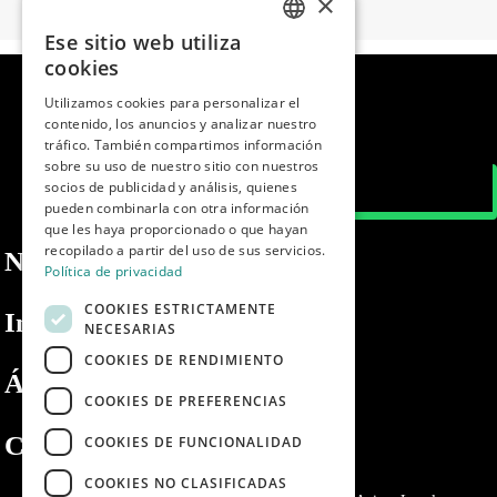
×
Ese sitio web utiliza
SPANISH
cookies
ENGLISH
Utilizamos cookies para personalizar el
contenido, los anuncios y analizar nuestro
PORTUGUESE
tráfico. También compartimos información
sobre su uso de nuestro sitio con nuestros
socios de publicidad y análisis, quienes
pueden combinarla con otra información
que les haya proporcionado o que hayan
recopilado a partir del uso de sus servicios.
Nosotros
Política de privacidad
COOKIES ESTRICTAMENTE
Información
NECESARIAS
COOKIES DE RENDIMIENTO
Área privada
COOKIES DE PREFERENCIAS
Contacto
COOKIES DE FUNCIONALIDAD
COOKIES NO CLASIFICADAS