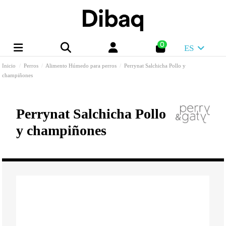
0
ES
Inicio
Perros
Alimento Húmedo para perros
Perrynat Salchicha Pollo y
champiñones
Perrynat Salchicha Pollo
y champiñones