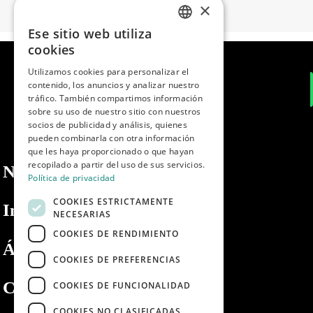
×
Ese sitio web utiliza
SPANISH
cookies
ENGLISH
Utilizamos cookies para personalizar el
contenido, los anuncios y analizar nuestro
PORTUGUESE
tráfico. También compartimos información
sobre su uso de nuestro sitio con nuestros
socios de publicidad y análisis, quienes
pueden combinarla con otra información
que les haya proporcionado o que hayan
recopilado a partir del uso de sus servicios.
Nosotros
Política de privacidad
COOKIES ESTRICTAMENTE
Información
NECESARIAS
COOKIES DE RENDIMIENTO
Área privada
COOKIES DE PREFERENCIAS
Contacto
COOKIES DE FUNCIONALIDAD
COOKIES NO CLASIFICADAS