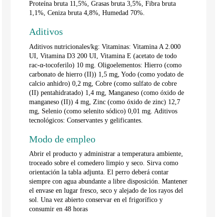
Proteína bruta 11,5%, Grasas bruta 3,5%, Fibra bruta
1,1%, Ceniza bruta 4,8%, Humedad 70%.
Aditivos
Aditivos nutricionales/kg: Vitaminas: Vitamina A 2.000
UI, Vitamina D3 200 UI, Vitamina E (acetato de todo
rac-α-tocoferilo) 10 mg. Oligoelementos: Hierro (como
carbonato de hierro (II)) 1,5 mg, Yodo (como yodato de
calcio anhidro) 0,2 mg, Cobre (como sulfato de cobre
(II) pentahidratado) 1,4 mg, Manganeso (como óxido de
manganeso (II)) 4 mg, Zinc (como óxido de zinc) 12,7
mg, Selenio (como selenito sódico) 0,01 mg. Aditivos
tecnológicos: Conservantes y gelificantes.
Modo de empleo
Abrir el producto y administrar a temperatura ambiente,
troceado sobre el comedero limpio y seco. Sirva como
orientación la tabla adjunta. El perro deberá contar
siempre con agua abundante a libre disposición. Mantener
el envase en lugar fresco, seco y alejado de los rayos del
sol. Una vez abierto conservar en el frigorífico y
consumir en 48 horas