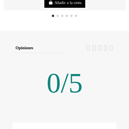
Añadir a la cesta
Opiniones
0
/
5