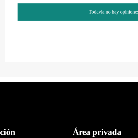
Todavía no hay opiniones
ción
Área privada