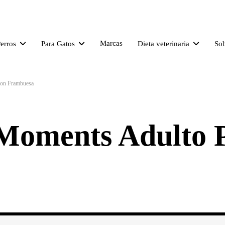
Marcas
Perros
Para Gatos
Dieta veterinaria
So
con Frambuesa
Moments Adulto 