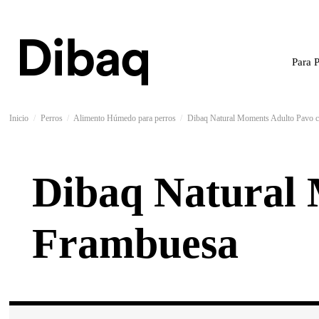
Para 
Inicio
Perros
Alimento Húmedo para perros
Dibaq Natural Moments Adulto Pavo 
Dibaq Natural 
Frambuesa