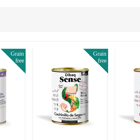
Grain
Grain
free
free