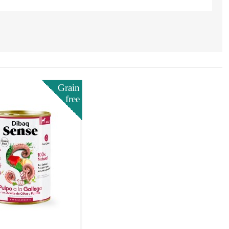
Grain
free