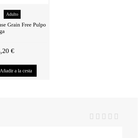
Adulto
se Grain Free Pulpo
ega
,20 €
Añadir a la cesta