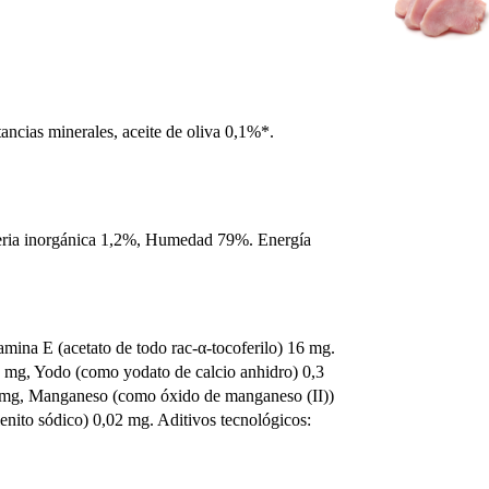
ancias minerales, aceite de oliva 0,1%*.
teria inorgánica 1,2%, Humedad 79%. Energía
mina E (acetato de todo rac-α-tocoferilo) 16 mg.
4 mg, Yodo (como yodato de calcio anhidro) 0,3
,3 mg, Manganeso (como óxido de manganeso (II))
nito sódico) 0,02 mg. Aditivos tecnológicos: