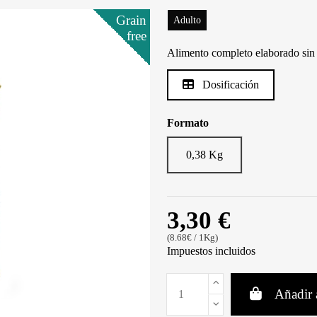
Grain
Grain
Grain
Grain
Grain
Adulto
free
free
free
free
free
Alimento completo elaborado sin c
Dosificación
Formato
0,38 Kg
3,30 €
(8.68€ / 1Kg)
Impuestos incluidos
Añadir a