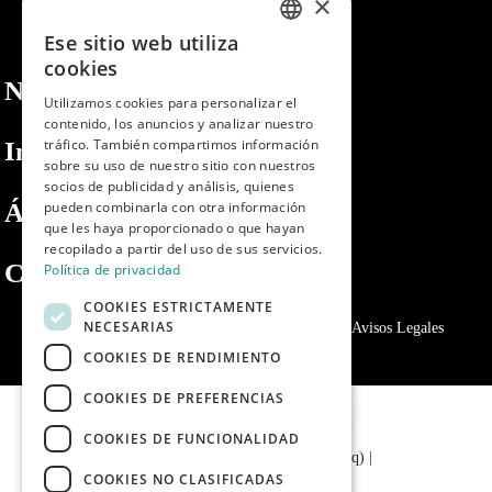
×
Ese sitio web utiliza
SPANISH
cookies
Nosotros
ENGLISH
Utilizamos cookies para personalizar el
contenido, los anuncios y analizar nuestro
PORTUGUESE
tráfico. También compartimos información
Información
sobre su uso de nuestro sitio con nuestros
socios de publicidad y análisis, quienes
Área privada
pueden combinarla con otra información
que les haya proporcionado o que hayan
recopilado a partir del uso de sus servicios.
Contacto
Política de privacidad
COOKIES ESTRICTAMENTE
NECESARIAS
Política de privacidad
Politica de cookies
Avisos Legales
COOKIES DE RENDIMIENTO
COOKIES DE PREFERENCIAS
COOKIES DE FUNCIONALIDAD
© 2024 - Dibaq Petcare (Grupo Dibaq)
|
COOKIES NO CLASIFICADAS