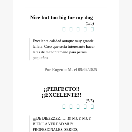
Nice but too big for my dog
(
5
/
5
)





Excelente calidad aunque muy grande
la lata. Creo que sería interesante hacer
latas de menor tamaño para perros
pequeños
Por Eugenio M. el 09/02/2025
¡¡PERFECTO!!
¡¡EXCELENTE!!
(
5
/
5
)





¡¡¡DE DIEZZZZZ……!!! MUY, MUY
BIEN LA VERDAD MUY
PROFESIONALES, SERIOS,