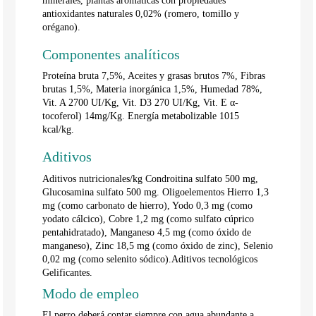
minerales, plantas aromáticas con propiedades
antioxidantes naturales 0,02% (romero, tomillo y
orégano).
Componentes analíticos
Proteína bruta 7,5%, Aceites y grasas brutos 7%, Fibras
brutas 1,5%, Materia inorgánica 1,5%, Humedad 78%,
Vit. A 2700 UI/Kg, Vit. D3 270 UI/Kg, Vit. E α-
tocoferol) 14mg/Kg. Energía metabolizable 1015
kcal/kg.
Aditivos
Aditivos nutricionales/kg Condroitina sulfato 500 mg,
Glucosamina sulfato 500 mg. Oligoelementos Hierro 1,3
mg (como carbonato de hierro), Yodo 0,3 mg (como
yodato cálcico), Cobre 1,2 mg (como sulfato cúprico
pentahidratado), Manganeso 4,5 mg (como óxido de
manganeso), Zinc 18,5 mg (como óxido de zinc), Selenio
0,02 mg (como selenito sódico).Aditivos tecnológicos
Gelificantes.
Modo de empleo
El perro deberá contar siempre con agua abundante a