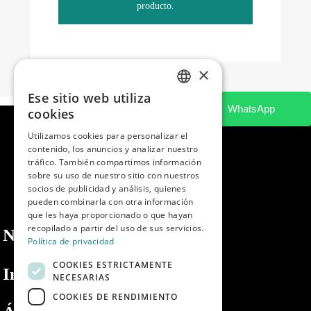
producto.
×
Ese sitio web utiliza
SPANISH
cookies
ENGLISH
Utilizamos cookies para personalizar el
contenido, los anuncios y analizar nuestro
PORTUGUESE
tráfico. También compartimos información
sobre su uso de nuestro sitio con nuestros
socios de publicidad y análisis, quienes
pueden combinarla con otra información
que les haya proporcionado o que hayan
recopilado a partir del uso de sus servicios.
Nosotros
Política de privacidad
COOKIES ESTRICTAMENTE
Información
NECESARIAS
COOKIES DE RENDIMIENTO