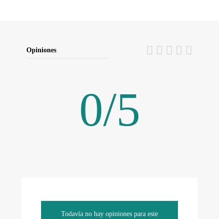
Opiniones
0
/
5
Todavía no hay opiniones para este