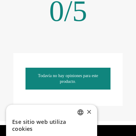
0
/
5
Todavía no hay opiniones para este
producto.
×
Ese sitio web utiliza
SPANISH
cookies
ENGLISH