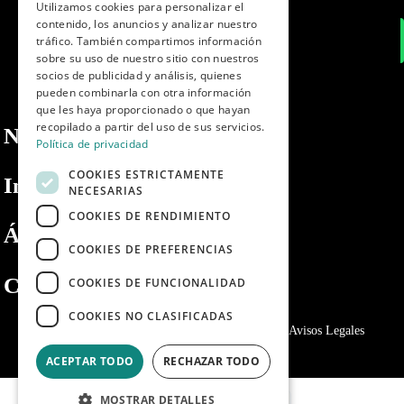
Utilizamos cookies para personalizar el
contenido, los anuncios y analizar nuestro
PORTUGUESE
tráfico. También compartimos información
sobre su uso de nuestro sitio con nuestros
socios de publicidad y análisis, quienes
pueden combinarla con otra información
que les haya proporcionado o que hayan
recopilado a partir del uso de sus servicios.
Nosotros
Política de privacidad
COOKIES ESTRICTAMENTE
Información
NECESARIAS
COOKIES DE RENDIMIENTO
Área privada
COOKIES DE PREFERENCIAS
Contacto
COOKIES DE FUNCIONALIDAD
COOKIES NO CLASIFICADAS
Política de privacidad
Politica de cookies
Avisos Legales
ACEPTAR TODO
RECHAZAR TODO
MOSTRAR DETALLES