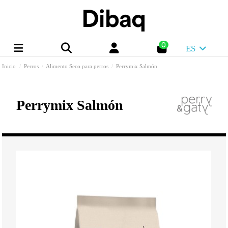
0
ES
Inicio
Perros
Alimento Seco para perros
Perrymix Salmón
Perrymix Salmón