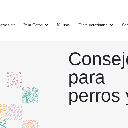
Marcas
Perros
Para Gatos
Dieta veterinaria
So
Consej
para
perros 