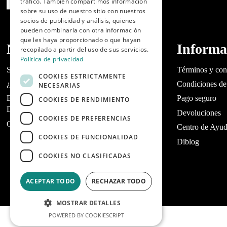
tráfico. También compartimos información
sobre su uso de nuestro sitio con nuestros
socios de publicidad y análisis, quienes
pueden combinarla con otra información
que les haya proporcionado o que hayan
Nosotros
Informa
recopilado a partir del uso de sus servicios.
Política de privacidad
Sobre Dibaq
Términos y con
COOKIES ESTRICTAMENTE
¿Tienes un tienda?
Condiciones de
NECESARIAS
Encuentra tu tienda de mascotas más cercana |
Pago seguro
COOKIES DE RENDIMIENTO
Dibaq
Devoluciones
COOKIES DE PREFERENCIAS
Contacta con Dibaq Petcare
Centro de Ayu
COOKIES DE FUNCIONALIDAD
Diblog
COOKIES NO CLASIFICADAS
ACEPTAR TODO
RECHAZAR TODO
MOSTRAR DETALLES
POWERED BY COOKIESCRIPT