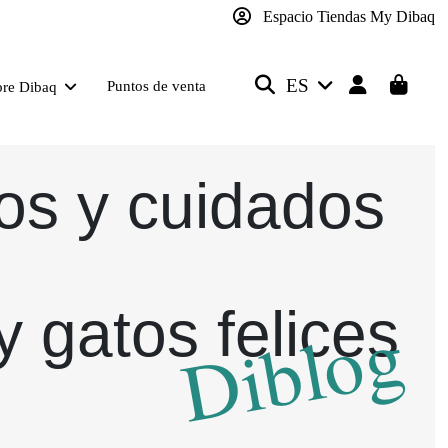
Espacio Tiendas My Dibaq
ES
Puntos de venta
bre Dibaq
os y cuidados
y gatos felices
Diblog