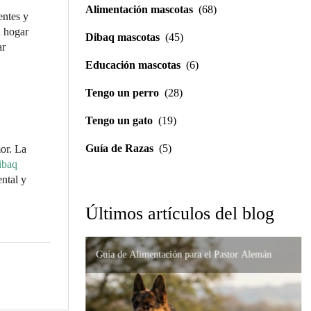
Alimentación mascotas
(68)
entes y
u hogar
Dibaq mascotas
(45)
ar
Educación mascotas
(6)
Tengo un perro
(28)
Tengo un gato
(19)
Guía de Razas
(5)
or. La
ibaq
ental y
Últimos artículos del blog
Guía de Alimentación para el Pastor Alemán
Importancia de la Formulación Precisa en
Nutrición de Alta Gama para el Gato Persa:
Alteraciones Digestivas
Cómo Prevenir sus Problemas
Soporte Urinario y Renal en Gatos: Guía
Completa para el Cuidado de tu Felino