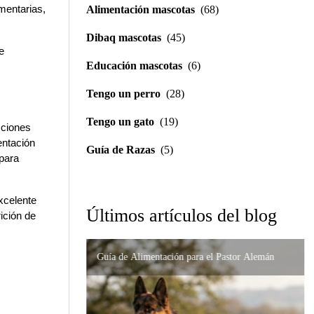
mentarias, 
Alimentación mascotas
(68)
Dibaq mascotas
(45)
e 
Educación mascotas
(6)
Tengo un perro
(28)
Tengo un gato
(19)
ciones 
ntación 
Guía de Razas
(5)
para 
xcelente 
Últimos artículos del blog
ción de 
Guía de Alimentación para el Pastor Alemán
Importancia de la Formulación Precisa en
Nutrición de Alta Gama para el Gato Persa:
Alteraciones Digestivas
Cómo Prevenir sus Problemas
Soporte Urinario y Renal en Gatos: Guía
Completa para el Cuidado de tu Felino