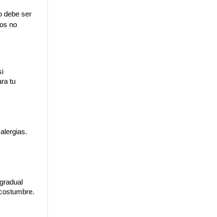
o debe ser 
os no 
i 
a tu 
lergias. 
gradual 
acostumbre.