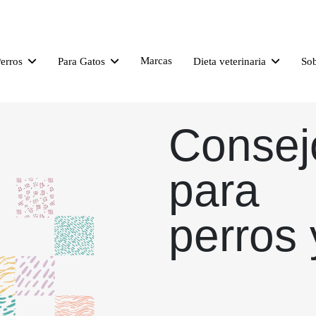
Marcas
Perros
Para Gatos
Dieta veterinaria
So
Consej
para
perros 