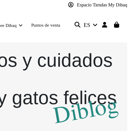
Espacio Tiendas My Dibaq
ES
Puntos de venta
bre Dibaq
os y cuidados
y gatos felices
Diblog