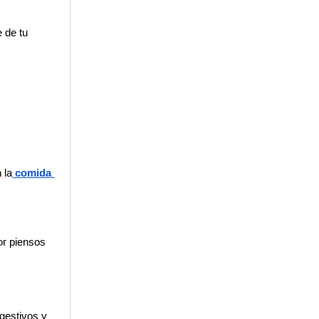
 de tu 
 la
 comida 
or piensos 
gestivos y 