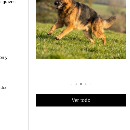
s graves 
n y 
stos 
Ver todo